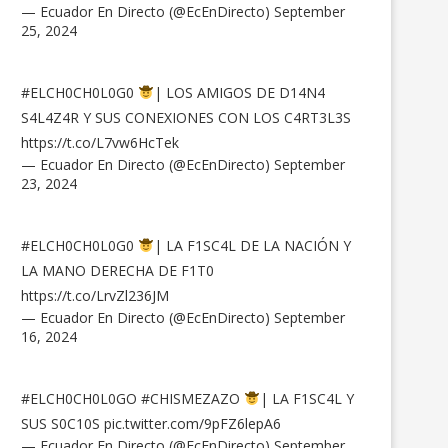
— Ecuador En Directo (@EcEnDirecto)
September
25, 2024
#ELCH0CH0L0G0
| LOS AMIGOS DE D14N4
S4L4Z4R Y SUS CONEXIONES CON LOS C4RT3L3S
https://t.co/L7vw6HcTek
— Ecuador En Directo (@EcEnDirecto)
September
23, 2024
#ELCH0CH0L0G0
| LA F1SC4L DE LA NACIÓN Y
LA MANO DERECHA DE F1T0
https://t.co/LrvZl236JM
— Ecuador En Directo (@EcEnDirecto)
September
16, 2024
#ELCH0CH0L0GO
#CHISMEZAZO
| LA F1SC4L Y
SUS S0C10S
pic.twitter.com/9pFZ6lepA6
— Ecuador En Directo (@EcEnDirecto)
September