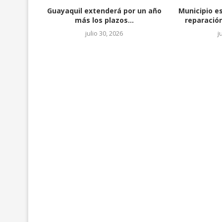
Guayaquil extenderá por un año
Municipio e
más los plazos...
reparación
julio 30, 2026
j