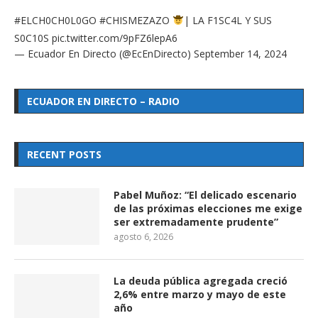
#ELCH0CH0L0GO
#CHISMEZAZO
| LA F1SC4L Y SUS
S0C10S
pic.twitter.com/9pFZ6lepA6
— Ecuador En Directo (@EcEnDirecto)
September 14, 2024
ECUADOR EN DIRECTO – RADIO
RECENT POSTS
Pabel Muñoz: “El delicado escenario
de las próximas elecciones me exige
ser extremadamente prudente”
agosto 6, 2026
La deuda pública agregada creció
2,6% entre marzo y mayo de este
año