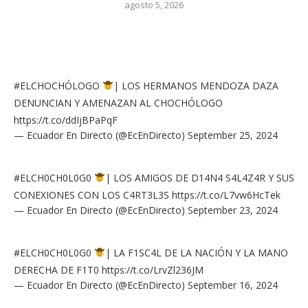
agosto 5, 2026
#ELCHOCHÓLOGO
| LOS HERMANOS MENDOZA DAZA
DENUNCIAN Y AMENAZAN AL CHOCHÓLOGO
https://t.co/ddIjBPaPqF
— Ecuador En Directo (@EcEnDirecto)
September 25, 2024
#ELCH0CH0L0G0
| LOS AMIGOS DE D14N4 S4L4Z4R Y SUS
CONEXIONES CON LOS C4RT3L3S
https://t.co/L7vw6HcTek
— Ecuador En Directo (@EcEnDirecto)
September 23, 2024
#ELCH0CH0L0G0
| LA F1SC4L DE LA NACIÓN Y LA MANO
DERECHA DE F1T0
https://t.co/LrvZl236JM
— Ecuador En Directo (@EcEnDirecto)
September 16, 2024