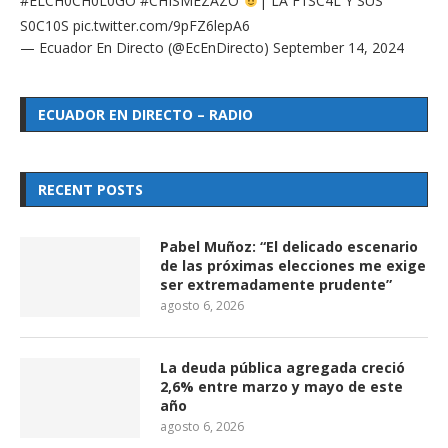
#ELCH0CH0L0GO
#CHISMEZAZO
| LA F1SC4L Y SUS
S0C10S
pic.twitter.com/9pFZ6lepA6
— Ecuador En Directo (@EcEnDirecto)
September 14, 2024
ECUADOR EN DIRECTO – RADIO
RECENT POSTS
Pabel Muñoz: “El delicado escenario
de las próximas elecciones me exige
ser extremadamente prudente”
agosto 6, 2026
La deuda pública agregada creció
2,6% entre marzo y mayo de este
año
agosto 6, 2026