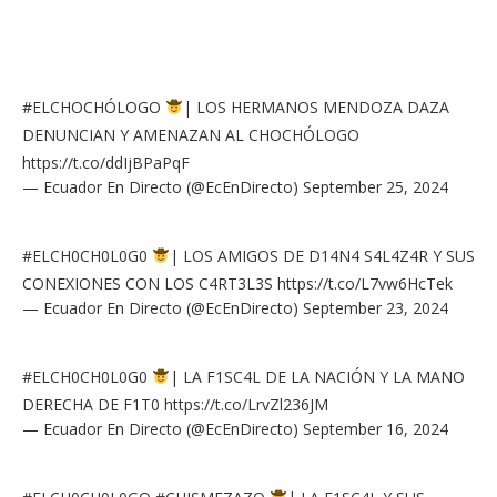
#ELCHOCHÓLOGO
| LOS HERMANOS MENDOZA DAZA
DENUNCIAN Y AMENAZAN AL CHOCHÓLOGO
https://t.co/ddIjBPaPqF
— Ecuador En Directo (@EcEnDirecto)
September 25, 2024
#ELCH0CH0L0G0
| LOS AMIGOS DE D14N4 S4L4Z4R Y SUS
CONEXIONES CON LOS C4RT3L3S
https://t.co/L7vw6HcTek
— Ecuador En Directo (@EcEnDirecto)
September 23, 2024
#ELCH0CH0L0G0
| LA F1SC4L DE LA NACIÓN Y LA MANO
DERECHA DE F1T0
https://t.co/LrvZl236JM
— Ecuador En Directo (@EcEnDirecto)
September 16, 2024