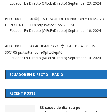
— Ecuador En Directo (@EcEnDirecto)
September 23, 2024
#ELCH0CH0L0G0
🤠| LA F1SC4L DE LA NACIÓN Y LA MANO
DERECHA DE F1T0
https://t.co/LrvZl236JM
— Ecuador En Directo (@EcEnDirecto)
September 16, 2024
#ELCH0CH0L0GO
#CHISMEZAZO
🤠| LA F1SC4L Y SUS
S0C10S
pic.twitter.com/9pFZ6lepA6
— Ecuador En Directo (@EcEnDirecto)
September 14, 2024
ECUADOR EN DIRECTO – RADIO
RECENT POSTS
33 casos de diarrea por