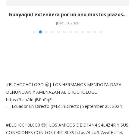
Guayaquil extenderá por un año más los plazos...
julio 30, 2026
#ELCHOCHÓLOGO
🤠| LOS HERMANOS MENDOZA DAZA
DENUNCIAN Y AMENAZAN AL CHOCHÓLOGO
https://t.co/ddIjBPaPqF
— Ecuador En Directo (@EcEnDirecto)
September 25, 2024
#ELCH0CH0L0G0
🤠| LOS AMIGOS DE D14N4 S4L4Z4R Y SUS
CONEXIONES CON LOS C4RT3L3S
https://t.co/L7vw6HcTek