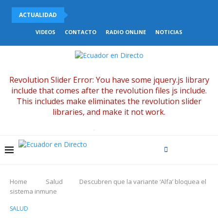
ACTUALIDAD
UNICEF DENUNCIÓ LA DRAMÁTICA SITUACIÓN QUE ATRAVIESAN LOS..
VIDEOS
CONTACTO
RADIO ONLINE
NOTICIAS
Revolution Slider Error: You have some jquery.js library
include that comes after the revolution files js include.
This includes make eliminates the revolution slider
libraries, and make it not work.
To fix it you can:
1. In the Slider Settings -> Troubleshooting set option:
Put JS Includes To Body
option to true.
2. Find the double jquery.js include and remove it.
Home
Salud
Descubren que la variante ‘Alfa’ bloquea el
sistema inmune
SALUD