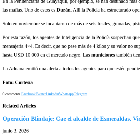
En la Penitenciaría de Guayaquil, por ejemplo, se han destinado más d
las mafias. Uno de estos es
Durán
. Allí la Policía ha estructurado op
Solo en noviembre se incautaron de más de seis fusiles, granadas, pi
Por esta razón, los agentes de Inteligencia de la Policía sospechan qu
mensajería 4×4. Es decir, que no pese más de 4 kilos y su valor no s
hasta USD 10 000 en el mercado negro. Las
municiones
también tie
La Aduana emitió una alerta a todos los agentes para que estén pendie
Foto: Cortesía
0 comments
Facebook
Twitter
Linkedin
Whatsapp
Telegram
Related Articles
Operación Blindaje: Cae el alcalde de Esmeraldas, Vic
junio 3, 2026