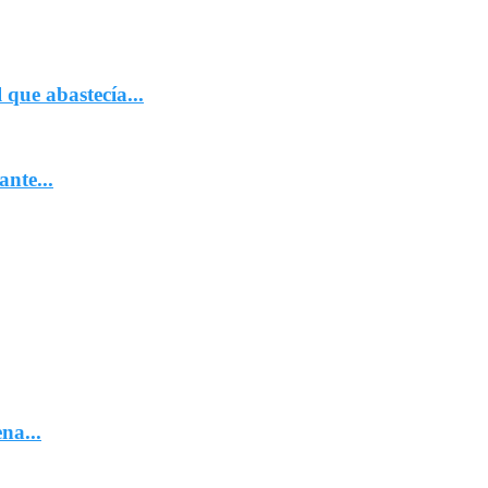
que abastecía...
nte...
na...