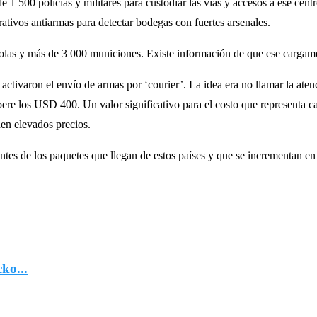
e 1 500 policías y militares para custodiar las vías y accesos a ese cen
erativos antiarmas para detectar bodegas con fuertes arsenales.
stolas y más de 3 000 municiones. Existe información de que ese cargam
e activaron el envío de armas por ‘courier’. La idea era no llamar la at
upere los USD 400. Un valor significativo para el costo que representa 
nen elevados precios.
ntes de los paquetes que llegan de estos países y que se incrementan en
ko...