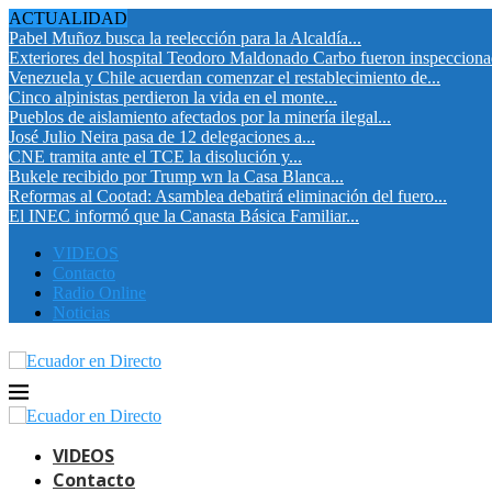
ACTUALIDAD
Pabel Muñoz busca la reelección para la Alcaldía...
Exteriores del hospital Teodoro Maldonado Carbo fueron inspeccion
Venezuela y Chile acuerdan comenzar el restablecimiento de...
Cinco alpinistas perdieron la vida en el monte...
Pueblos de aislamiento afectados por la minería ilegal...
José Julio Neira pasa de 12 delegaciones a...
CNE tramita ante el TCE la disolución y...
Bukele recibido por Trump wn la Casa Blanca...
Reformas al Cootad: Asamblea debatirá eliminación del fuero...
El INEC informó que la Canasta Básica Familiar...
VIDEOS
Contacto
Radio Online
Noticias
VIDEOS
Contacto