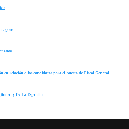
ico
de agosto
ionados
n en relación a los candidatos para el puesto de Fiscal General
ujimori y De La Espriella