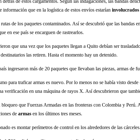
 detrás de estos cargamentos. Según las indagaciones, las bandas delic
te información que en la logística de estos envíos estarían
involucrado
as rutas de los paquetes contaminados. Así se descubrió que las bandas
e en ese país se encarguen de rastrearlos.
rieron que una vez que los paquetes llegan a Quito debían ser traslada
destinatarios las retiren. Hasta el momento hay un detenido.
país ingresaron más de 20 paquetes que llevaban las piezas, armas de f
mo para traficar armas es nuevo. Por lo menos no se había visto desde 
na verificación en una máquina de rayos X. Así descubrieron que tambi
el bloqueo que Fuerzas Armadas en las fronteras con Colombia y Perú. A
aciones de
armas
en los últimos tres meses.
nado es montar perímetros de control en los alrededores de las cárceles