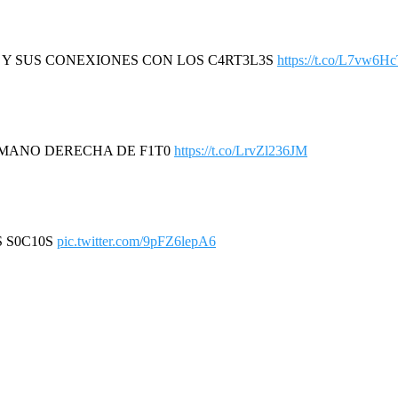
R Y SUS CONEXIONES CON LOS C4RT3L3S
https://t.co/L7vw6H
A MANO DERECHA DE F1T0
https://t.co/LrvZl236JM
S S0C10S
pic.twitter.com/9pFZ6lepA6