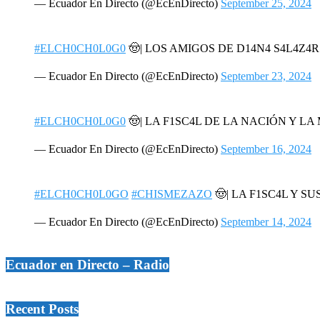
— Ecuador En Directo (@EcEnDirecto)
September 25, 2024
#ELCH0CH0L0G0
🤠| LOS AMIGOS DE D14N4 S4L4Z4
— Ecuador En Directo (@EcEnDirecto)
September 23, 2024
#ELCH0CH0L0G0
🤠| LA F1SC4L DE LA NACIÓN Y L
— Ecuador En Directo (@EcEnDirecto)
September 16, 2024
#ELCH0CH0L0GO
#CHISMEZAZO
🤠| LA F1SC4L Y SU
— Ecuador En Directo (@EcEnDirecto)
September 14, 2024
Ecuador en Directo – Radio
Recent Posts