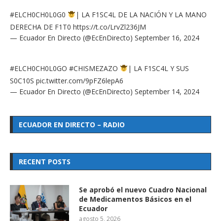
#ELCH0CH0L0G0
| LA F1SC4L DE LA NACIÓN Y LA MANO
DERECHA DE F1T0
https://t.co/LrvZl236JM
— Ecuador En Directo (@EcEnDirecto)
September 16, 2024
#ELCH0CH0L0GO
#CHISMEZAZO
| LA F1SC4L Y SUS
S0C10S
pic.twitter.com/9pFZ6lepA6
— Ecuador En Directo (@EcEnDirecto)
September 14, 2024
ECUADOR EN DIRECTO – RADIO
RECENT POSTS
Se aprobó el nuevo Cuadro Nacional
de Medicamentos Básicos en el
Ecuador
agosto 5, 2026