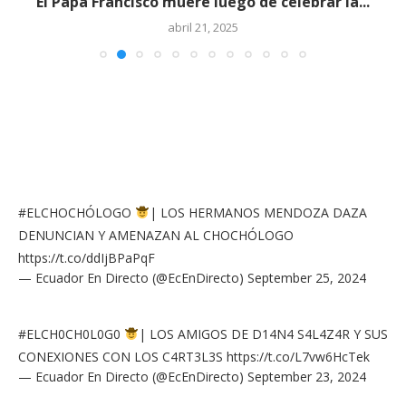
El Papa Francisco muere luego de celebrar la...
abril 21, 2025
#ELCHOCHÓLOGO
| LOS HERMANOS MENDOZA DAZA
DENUNCIAN Y AMENAZAN AL CHOCHÓLOGO
https://t.co/ddIjBPaPqF
— Ecuador En Directo (@EcEnDirecto)
September 25, 2024
#ELCH0CH0L0G0
| LOS AMIGOS DE D14N4 S4L4Z4R Y SUS
CONEXIONES CON LOS C4RT3L3S
https://t.co/L7vw6HcTek
— Ecuador En Directo (@EcEnDirecto)
September 23, 2024