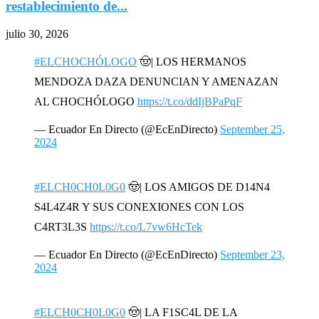
restablecimiento de...
julio 30, 2026
#ELCHOCHÓLOGO
🤠| LOS HERMANOS
MENDOZA DAZA DENUNCIAN Y AMENAZAN
AL CHOCHÓLOGO
https://t.co/ddIjBPaPqF
— Ecuador En Directo (@EcEnDirecto)
September 25,
2024
#ELCH0CH0L0G0
🤠| LOS AMIGOS DE D14N4
S4L4Z4R Y SUS CONEXIONES CON LOS
C4RT3L3S
https://t.co/L7vw6HcTek
— Ecuador En Directo (@EcEnDirecto)
September 23,
2024
#ELCH0CH0L0G0
🤠| LA F1SC4L DE LA