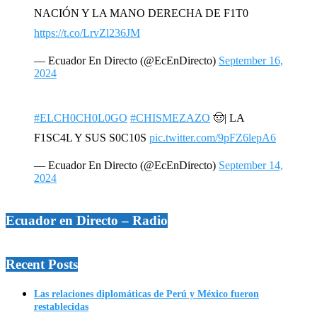
NACIÓN Y LA MANO DERECHA DE F1T0
https://t.co/LrvZl236JM
— Ecuador En Directo (@EcEnDirecto)
September 16,
2024
#ELCH0CH0L0GO
#CHISMEZAZO
🤠| LA
F1SC4L Y SUS S0C10S
pic.twitter.com/9pFZ6lepA6
— Ecuador En Directo (@EcEnDirecto)
September 14,
2024
Ecuador en Directo – Radio
Recent Posts
Las relaciones diplomáticas de Perú y México fueron
restablecidas