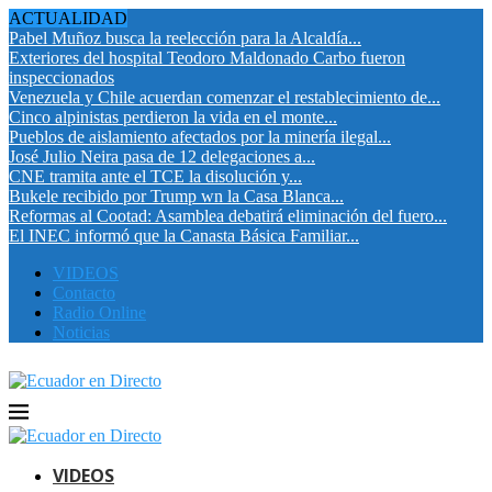
ACTUALIDAD
Pabel Muñoz busca la reelección para la Alcaldía...
Exteriores del hospital Teodoro Maldonado Carbo fueron
inspeccionados
Venezuela y Chile acuerdan comenzar el restablecimiento de...
Cinco alpinistas perdieron la vida en el monte...
Pueblos de aislamiento afectados por la minería ilegal...
José Julio Neira pasa de 12 delegaciones a...
CNE tramita ante el TCE la disolución y...
Bukele recibido por Trump wn la Casa Blanca...
Reformas al Cootad: Asamblea debatirá eliminación del fuero...
El INEC informó que la Canasta Básica Familiar...
VIDEOS
Contacto
Radio Online
Noticias
VIDEOS