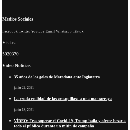
Medios Sociales
Facebook
Twitter
Youtube
Email
Whatsapp
Tiktok
Visitas:
5020370
Video Noticias
35 años de los goles de Maradona ante Inglaterra
junio 22, 2021
La cruda realidad de las «cosquillas» a una mantarraya
junio 18, 2021
VÍDEO: Tras superar el Covid-19, Trump baila y ofrece besar a
todo el público durante un mitin de campaña