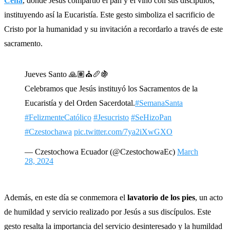
Cena
, donde Jesús compartió el pan y el vino con sus discípulos,
instituyendo así la Eucaristía. Este gesto simboliza el sacrificio de
Cristo por la humanidad y su invitación a recordarlo a través de este
sacramento.
Jueves Santo 🙏🏽⛪️🥖🍇
Celebramos que Jesús instituyó los Sacramentos de la
Eucaristía y del Orden Sacerdotal.
#SemanaSanta
#FelizmenteCatólico
#Jesucristo
#SeHizoPan
#Czestochawa
pic.twitter.com/7ya2iXwGXO
— Czestochowa Ecuador (@CzestochowaEc)
March
28, 2024
Además, en este día se conmemora el
lavatorio de los pies
, un acto
de humildad y servicio realizado por Jesús a sus discípulos. Este
gesto resalta la importancia del servicio desinteresado y la humildad