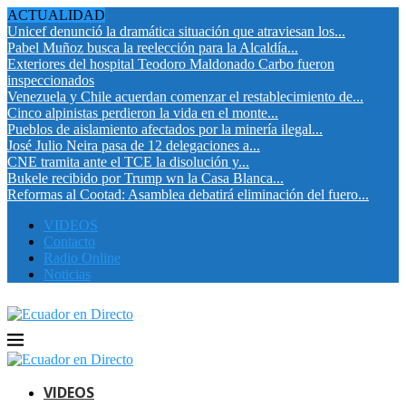
ACTUALIDAD
Unicef denunció la dramática situación que atraviesan los...
Pabel Muñoz busca la reelección para la Alcaldía...
Exteriores del hospital Teodoro Maldonado Carbo fueron
inspeccionados
Venezuela y Chile acuerdan comenzar el restablecimiento de...
Cinco alpinistas perdieron la vida en el monte...
Pueblos de aislamiento afectados por la minería ilegal...
José Julio Neira pasa de 12 delegaciones a...
CNE tramita ante el TCE la disolución y...
Bukele recibido por Trump wn la Casa Blanca...
Reformas al Cootad: Asamblea debatirá eliminación del fuero...
VIDEOS
Contacto
Radio Online
Noticias
VIDEOS