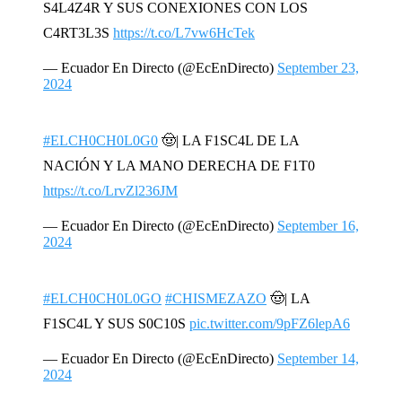
S4L4Z4R Y SUS CONEXIONES CON LOS
C4RT3L3S
https://t.co/L7vw6HcTek
— Ecuador En Directo (@EcEnDirecto)
September 23,
2024
#ELCH0CH0L0G0
🤠| LA F1SC4L DE LA
NACIÓN Y LA MANO DERECHA DE F1T0
https://t.co/LrvZl236JM
— Ecuador En Directo (@EcEnDirecto)
September 16,
2024
#ELCH0CH0L0GO
#CHISMEZAZO
🤠| LA
F1SC4L Y SUS S0C10S
pic.twitter.com/9pFZ6lepA6
— Ecuador En Directo (@EcEnDirecto)
September 14,
2024