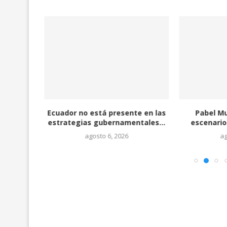
ción ha
Ecuador no está presente en las
Pabel Mu
es...
estrategias gubernamentales...
escenario
agosto 6, 2026
ag