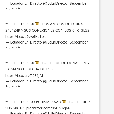
— Ecuador En Directo (@EcEnDirecto)
September
25, 2024
#ELCH0CH0L0G0
| LOS AMIGOS DE D14N4
S4L4Z4R Y SUS CONEXIONES CON LOS C4RT3L3S
https://t.co/L7vw6HcTek
— Ecuador En Directo (@EcEnDirecto)
September
23, 2024
#ELCH0CH0L0G0
| LA F1SC4L DE LA NACIÓN Y
LA MANO DERECHA DE F1T0
https://t.co/LrvZl236JM
— Ecuador En Directo (@EcEnDirecto)
September
16, 2024
#ELCH0CH0L0GO
#CHISMEZAZO
| LA F1SC4L Y
SUS S0C10S
pic.twitter.com/9pFZ6lepA6
— Ecuador En Directo (@EcEnDirecto)
September