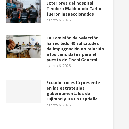
Exteriores del hospital
Teodoro Maldonado Carbo
fueron inspeccionados
agosto 6, 2026
La Comisión de Selección
ha recibido 49 solicitudes
de impugnación en relación
a los candidatos para el
puesto de Fiscal General
Guido Perugachi, sobre la
La Revolución Ciudadana 
agosto 6, 2026
reconciliación entre la Conaie...
a sus postulantes par
agosto 5, 2026
agosto 4, 2026
Ecuador no está presente
en las estrategias
gubernamentales de
Fujimori y De La Espriella
agosto 6, 2026