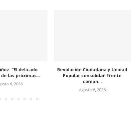
ñoz: “El delicado
Revolución Ciudadana y Unidad
 de las próximas...
Popular consolidan frente
común...
osto 6, 2026
agosto 6, 2026