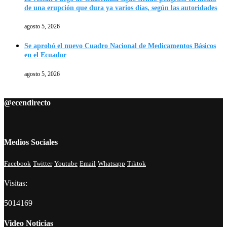
de una erupción que dura ya varios días, según las autoridades
agosto 5, 2026
Se aprobó el nuevo Cuadro Nacional de Medicamentos Básicos
en el Ecuador
agosto 5, 2026
@ecendirecto
Medios Sociales
Facebook
Twitter
Youtube
Email
Whatsapp
Tiktok
Visitas:
5014169
Video Noticias