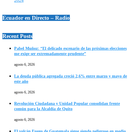
2024
Ecuador en Directo – Radio
Recent Posts
Pabel Muñoz: “El delicado escenario de las próximas elecciones
me exige ser extremadamente prudente”
agosto 6, 2026
La deuda pública agregada creció 2,6% entre marzo y mayo de
este año
agosto 6, 2026
Revolución Ciudadana y Unidad Popular consolidan frente
común para la Alcaldía de Quito
agosto 6, 2026
El volcán Fuego de Guatemala sigue siendo peligroso en medio