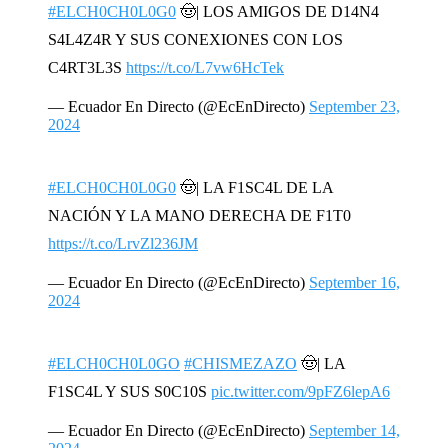
#ELCH0CH0L0G0
🤠| LOS AMIGOS DE D14N4
S4L4Z4R Y SUS CONEXIONES CON LOS
C4RT3L3S
https://t.co/L7vw6HcTek
— Ecuador En Directo (@EcEnDirecto)
September 23,
2024
#ELCH0CH0L0G0
🤠| LA F1SC4L DE LA
NACIÓN Y LA MANO DERECHA DE F1T0
https://t.co/LrvZl236JM
— Ecuador En Directo (@EcEnDirecto)
September 16,
2024
#ELCH0CH0L0GO
#CHISMEZAZO
🤠| LA
F1SC4L Y SUS S0C10S
pic.twitter.com/9pFZ6lepA6
— Ecuador En Directo (@EcEnDirecto)
September 14,