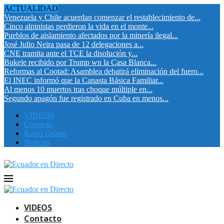
ACTUALIDAD
Venezuela y Chile acuerdan comenzar el restablecimiento de...
Cinco alpinistas perdieron la vida en el monte...
Pueblos de aislamiento afectados por la minería ilegal...
José Julio Neira pasa de 12 delegaciones a...
CNE tramita ante el TCE la disolución y...
Bukele recibido por Trump wn la Casa Blanca...
Reformas al Cootad: Asamblea debatirá eliminación del fuero...
El INEC informó que la Canasta Básica Familiar...
Al menos 10 muertos tras choque múltiple en...
Segundo apagón fue registrado en Cuba en menos...
VIDEOS
Contacto
Radio Online
Noticias
VIDEOS
Contacto