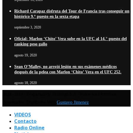
Richard Carapaz disfruta del Tour de Francia tras conseguir un
histórico 9.º puesto en la sexta etapa
septiembre 3, 2020
Oficial: Marlon ‘Chito’ Vera sube en la UFC al 14.° puesto del
ranking peso gallo
agosto 19, 2020
Sean O’Malley, no arrojó lesión en sus exámenes médicos
después de la pelea con Marlon ‘Chito’ Vera en el UFC 252.
agosto 18, 2020
2021-2025 / Propiedad de Profilms S.A. Todos los Derechos
Reservados. Diseñador Web
Gustavo Jimenez
VIDEOS
Contacto
Radio Online