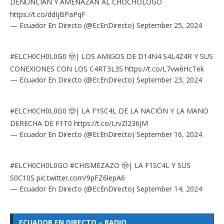
DENUNCIAN Y AMENAZAN AL CHOCHÓLOGO
https://t.co/ddIjBPaPqF
— Ecuador En Directo (@EcEnDirecto)
September 25, 2024
#ELCH0CH0L0G0
🤠| LOS AMIGOS DE D14N4 S4L4Z4R Y SUS
CONEXIONES CON LOS C4RT3L3S
https://t.co/L7vw6HcTek
— Ecuador En Directo (@EcEnDirecto)
September 23, 2024
#ELCH0CH0L0G0
🤠| LA F1SC4L DE LA NACIÓN Y LA MANO
DERECHA DE F1T0
https://t.co/LrvZl236JM
— Ecuador En Directo (@EcEnDirecto)
September 16, 2024
#ELCH0CH0L0GO
#CHISMEZAZO
🤠| LA F1SC4L Y SUS
S0C10S
pic.twitter.com/9pFZ6lepA6
— Ecuador En Directo (@EcEnDirecto)
September 14, 2024
ECUADOR EN DIRECTO – RADIO