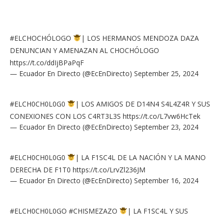
#ELCHOCHÓLOGO
| LOS HERMANOS MENDOZA DAZA
DENUNCIAN Y AMENAZAN AL CHOCHÓLOGO
https://t.co/ddIjBPaPqF
— Ecuador En Directo (@EcEnDirecto)
September 25, 2024
#ELCH0CH0L0G0
| LOS AMIGOS DE D14N4 S4L4Z4R Y SUS
CONEXIONES CON LOS C4RT3L3S
https://t.co/L7vw6HcTek
— Ecuador En Directo (@EcEnDirecto)
September 23, 2024
#ELCH0CH0L0G0
| LA F1SC4L DE LA NACIÓN Y LA MANO
DERECHA DE F1T0
https://t.co/LrvZl236JM
— Ecuador En Directo (@EcEnDirecto)
September 16, 2024
#ELCH0CH0L0GO
#CHISMEZAZO
| LA F1SC4L Y SUS