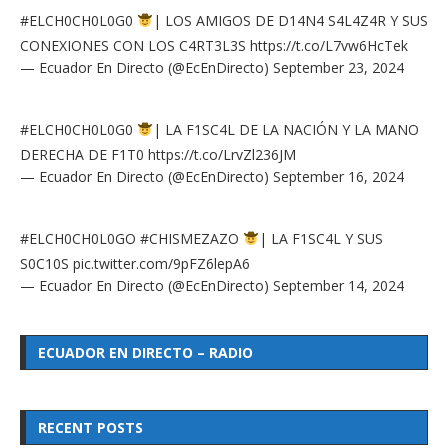
#ELCH0CH0L0G0
| LOS AMIGOS DE D14N4 S4L4Z4R Y SUS
CONEXIONES CON LOS C4RT3L3S
https://t.co/L7vw6HcTek
— Ecuador En Directo (@EcEnDirecto)
September 23, 2024
#ELCH0CH0L0G0
| LA F1SC4L DE LA NACIÓN Y LA MANO
DERECHA DE F1T0
https://t.co/LrvZl236JM
— Ecuador En Directo (@EcEnDirecto)
September 16, 2024
#ELCH0CH0L0GO
#CHISMEZAZO
| LA F1SC4L Y SUS
S0C10S
pic.twitter.com/9pFZ6lepA6
— Ecuador En Directo (@EcEnDirecto)
September 14, 2024
ECUADOR EN DIRECTO – RADIO
RECENT POSTS