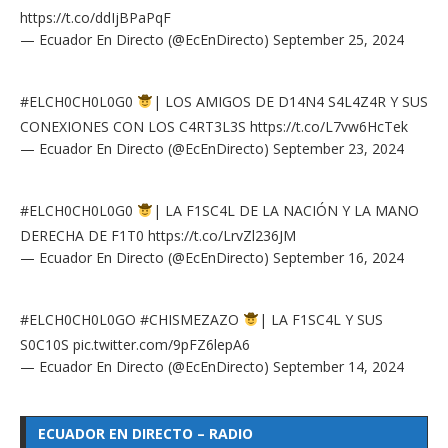
https://t.co/ddIjBPaPqF
— Ecuador En Directo (@EcEnDirecto)
September 25, 2024
#ELCH0CH0L0G0
| LOS AMIGOS DE D14N4 S4L4Z4R Y SUS
CONEXIONES CON LOS C4RT3L3S
https://t.co/L7vw6HcTek
— Ecuador En Directo (@EcEnDirecto)
September 23, 2024
#ELCH0CH0L0G0
| LA F1SC4L DE LA NACIÓN Y LA MANO
DERECHA DE F1T0
https://t.co/LrvZl236JM
— Ecuador En Directo (@EcEnDirecto)
September 16, 2024
#ELCH0CH0L0GO
#CHISMEZAZO
| LA F1SC4L Y SUS
S0C10S
pic.twitter.com/9pFZ6lepA6
— Ecuador En Directo (@EcEnDirecto)
September 14, 2024
ECUADOR EN DIRECTO – RADIO