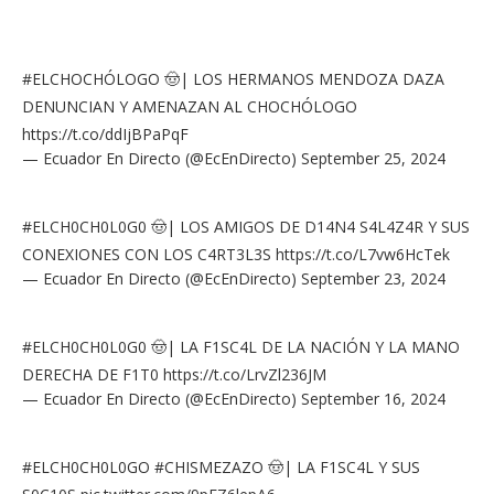
#ELCHOCHÓLOGO
🤠| LOS HERMANOS MENDOZA DAZA
DENUNCIAN Y AMENAZAN AL CHOCHÓLOGO
https://t.co/ddIjBPaPqF
— Ecuador En Directo (@EcEnDirecto)
September 25, 2024
#ELCH0CH0L0G0
🤠| LOS AMIGOS DE D14N4 S4L4Z4R Y SUS
CONEXIONES CON LOS C4RT3L3S
https://t.co/L7vw6HcTek
— Ecuador En Directo (@EcEnDirecto)
September 23, 2024
#ELCH0CH0L0G0
🤠| LA F1SC4L DE LA NACIÓN Y LA MANO
DERECHA DE F1T0
https://t.co/LrvZl236JM
— Ecuador En Directo (@EcEnDirecto)
September 16, 2024
#ELCH0CH0L0GO
#CHISMEZAZO
🤠| LA F1SC4L Y SUS