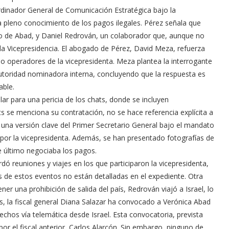
inador General de Comunicación Estratégica bajo la
a pleno conocimiento de los pagos ilegales. Pérez señala que
jo de Abad, y Daniel Redrován, un colaborador que, aunque no
 la Vicepresidencia. El abogado de Pérez, David Meza, refuerza
mo operadores de la vicepresidenta. Meza plantea la interrogante
 autoridad nominadora interna, concluyendo que la respuesta es
able.
ar para una pericia de los chats, donde se incluyen
 se menciona su contratación, no se hace referencia explícita a
una versión clave del Primer Secretario General bajo el mandato
por la vicepresidenta. Además, se han presentado fotografías de
 último negociaba los pagos.
rdó reuniones y viajes en los que participaron la vicepresidenta,
s de estos eventos no están detalladas en el expediente. Otra
er una prohibición de salida del país, Redrován viajó a Israel, lo
es, la fiscal general Diana Salazar ha convocado a Verónica Abad
echos vía telemática desde Israel. Esta convocatoria, prevista
r el fiscal anterior, Carlos Alarcón. Sin embargo, ninguno de