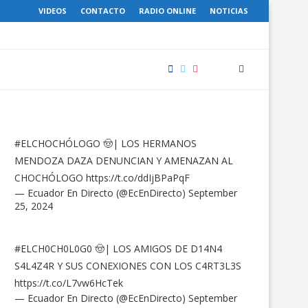
VIDEOS
CONTACTO
RADIO ONLINE
NOTICIAS
#ELCHOCHÓLOGO
🤠| LOS HERMANOS
MENDOZA DAZA DENUNCIAN Y AMENAZAN AL
CHOCHÓLOGO
https://t.co/ddIjBPaPqF
— Ecuador En Directo (@EcEnDirecto)
September
25, 2024
#ELCH0CH0L0G0
🤠| LOS AMIGOS DE D14N4
S4L4Z4R Y SUS CONEXIONES CON LOS C4RT3L3S
https://t.co/L7vw6HcTek
— Ecuador En Directo (@EcEnDirecto)
September