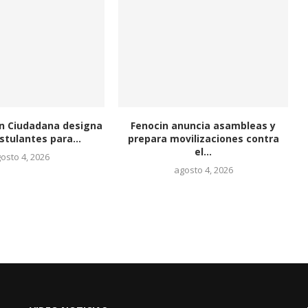
ón Ciudadana designa
Fenocin anuncia asambleas y
stulantes para...
prepara movilizaciones contra
el...
osto 4, 2026
agosto 4, 2026