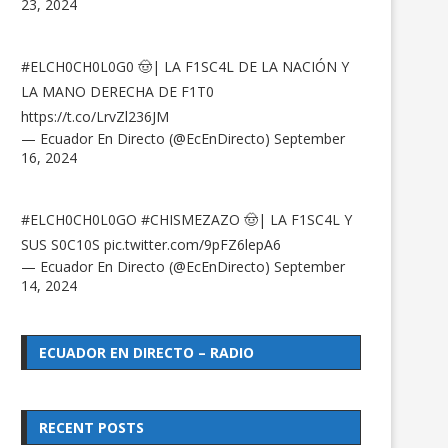
23, 2024
#ELCH0CH0L0G0
🤠| LA F1SC4L DE LA NACIÓN Y
LA MANO DERECHA DE F1T0
https://t.co/LrvZl236JM
— Ecuador En Directo (@EcEnDirecto)
September
16, 2024
#ELCH0CH0L0GO
#CHISMEZAZO
🤠| LA F1SC4L Y
SUS S0C10S
pic.twitter.com/9pFZ6lepA6
— Ecuador En Directo (@EcEnDirecto)
September
14, 2024
ECUADOR EN DIRECTO – RADIO
RECENT POSTS