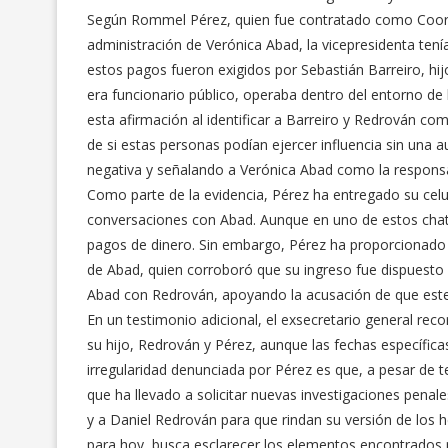
Según Rommel Pérez, quien fue contratado como Coord
administración de Verónica Abad, la vicepresidenta tení
estos pagos fueron exigidos por Sebastián Barreiro, hi
era funcionario público, operaba dentro del entorno de
esta afirmación al identificar a Barreiro y Redrován co
de si estas personas podían ejercer influencia sin una
negativa y señalando a Verónica Abad como la respons
Como parte de la evidencia, Pérez ha entregado su celul
conversaciones con Abad. Aunque en uno de estos chats
pagos de dinero. Sin embargo, Pérez ha proporcionado 
de Abad, quien corroboró que su ingreso fue dispuesto 
Abad con Redrován, apoyando la acusación de que este
En un testimonio adicional, el exsecretario general reco
su hijo, Redrován y Pérez, aunque las fechas específica
irregularidad denunciada por Pérez es que, a pesar de ten
que ha llevado a solicitar nuevas investigaciones penal
y a Daniel Redrován para que rindan su versión de los h
para hoy, busca esclarecer los elementos encontrados po