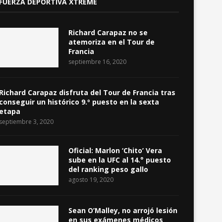
FUERZA DEPORTIVA XTREME
Richard Carapaz no se
atemoriza en el Tour de
Francia
septiembre 16, 2020
Richard Carapaz disfruta del Tour de Francia tras
conseguir un histórico 9.º puesto en la sexta
etapa
septiembre 3, 2020
Oficial: Marlon ‘Chito’ Vera
sube en la UFC al 14.° puesto
del ranking peso gallo
agosto 19, 2020
Sean O’Malley, no arrojó lesión
en sus exámenes médicos