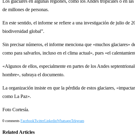
Los glaciares en algunas regiones, como los Andes tropicales o en las 
de millones de personas.
En este sentido, el informe se refiere a una investigación de julio d
biodiversidad global”.
Sin precisar números, el informe menciona que «muchos glaciares» de 
como para salvarlos, incluso en el clima actual», pues «el calentamie
«Algunos de ellos, especialmente en partes de los Andes septentrional
hombre», subraya el documento.
La organización insiste en que la pérdida de estos glaciares, «impactar
como La Paz».
Foto Cortesía.
0 comments
Facebook
Twitter
Linkedin
Whatsapp
Telegram
Related Articles