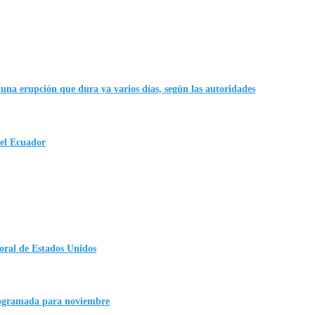
una erupción que dura ya varios días, según las autoridades
 el Ecuador
oral de Estados Unidos
rogramada para noviembre