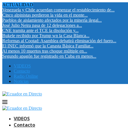
ACTUALIDAD
Venezuela y Chile acuerdan comenzar el restablecimiento de...
Cinco alpinistas perdieron la vida en el monte...
Pueblos de aislamiento afectados por la minería ilegal...
José Julio Neira pasa de 12 delegaciones a...
CNE tramita ante el TCE la disolución y...
Bukele recibido por Trump wn la Casa Blanca...
Reformas al Cootad: Asamblea debatirá eliminación del fuero...
El INEC informó que la Canasta Básica Familiar...
Al menos 10 muertos tras choque múltiple en...
Segundo apagón fue registrado en Cuba en menos...
VIDEOS
Contacto
Radio Online
Noticias
VIDEOS
Contacto