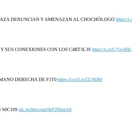
DAZA DENUNCIAN Y AMENAZAN AL CHOCHÓLOGO
https://
R Y SUS CONEXIONES CON LOS C4RT3L3S
https://t.co/L7vw6H
A MANO DERECHA DE F1T0
https://t.co/LrvZl236JM
S S0C10S
pic.twitter.com/9pFZ6lepA6