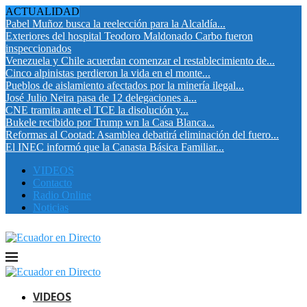
ACTUALIDAD
Pabel Muñoz busca la reelección para la Alcaldía...
Exteriores del hospital Teodoro Maldonado Carbo fueron
inspeccionados
Venezuela y Chile acuerdan comenzar el restablecimiento de...
Cinco alpinistas perdieron la vida en el monte...
Pueblos de aislamiento afectados por la minería ilegal...
José Julio Neira pasa de 12 delegaciones a...
CNE tramita ante el TCE la disolución y...
Bukele recibido por Trump wn la Casa Blanca...
Reformas al Cootad: Asamblea debatirá eliminación del fuero...
El INEC informó que la Canasta Básica Familiar...
VIDEOS
Contacto
Radio Online
Noticias
VIDEOS