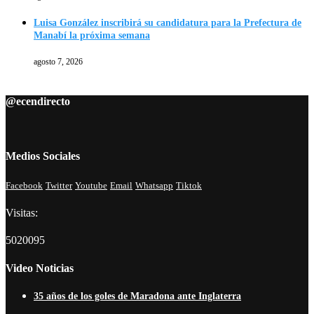
Luisa González inscribirá su candidatura para la Prefectura de
Manabí la próxima semana
agosto 7, 2026
@ecendirecto
Medios Sociales
Facebook
Twitter
Youtube
Email
Whatsapp
Tiktok
Visitas:
5020095
Video Noticias
35 años de los goles de Maradona ante Inglaterra