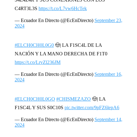
C4RT3L3S
https://t.co/L7vw6HcTek
— Ecuador En Directo (@EcEnDirecto)
September 23,
2024
#ELCH0CH0L0G0
🤠| LA F1SC4L DE LA
NACIÓN Y LA MANO DERECHA DE F1T0
https://t.co/LrvZl236JM
— Ecuador En Directo (@EcEnDirecto)
September 16,
2024
#ELCH0CH0L0GO
#CHISMEZAZO
🤠| LA
F1SC4L Y SUS S0C10S
pic.twitter.com/9pFZ6lepA6
— Ecuador En Directo (@EcEnDirecto)
September 14,
2024