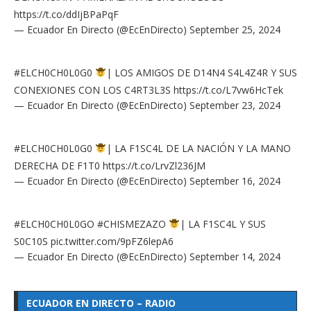
https://t.co/ddIjBPaPqF
— Ecuador En Directo (@EcEnDirecto)
September 25, 2024
#ELCH0CH0L0G0
| LOS AMIGOS DE D14N4 S4L4Z4R Y SUS
CONEXIONES CON LOS C4RT3L3S
https://t.co/L7vw6HcTek
— Ecuador En Directo (@EcEnDirecto)
September 23, 2024
#ELCH0CH0L0G0
| LA F1SC4L DE LA NACIÓN Y LA MANO
DERECHA DE F1T0
https://t.co/LrvZl236JM
— Ecuador En Directo (@EcEnDirecto)
September 16, 2024
#ELCH0CH0L0GO
#CHISMEZAZO
| LA F1SC4L Y SUS
S0C10S
pic.twitter.com/9pFZ6lepA6
— Ecuador En Directo (@EcEnDirecto)
September 14, 2024
ECUADOR EN DIRECTO – RADIO