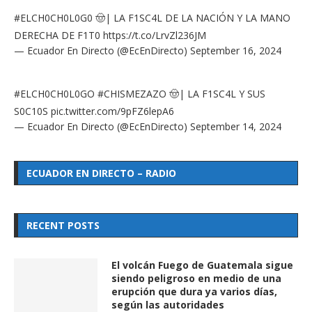
#ELCH0CH0L0G0
🤠| LA F1SC4L DE LA NACIÓN Y LA MANO
DERECHA DE F1T0
https://t.co/LrvZl236JM
— Ecuador En Directo (@EcEnDirecto)
September 16, 2024
#ELCH0CH0L0GO
#CHISMEZAZO
🤠| LA F1SC4L Y SUS
S0C10S
pic.twitter.com/9pFZ6lepA6
— Ecuador En Directo (@EcEnDirecto)
September 14, 2024
ECUADOR EN DIRECTO – RADIO
RECENT POSTS
El volcán Fuego de Guatemala sigue
siendo peligroso en medio de una
erupción que dura ya varios días,
según las autoridades