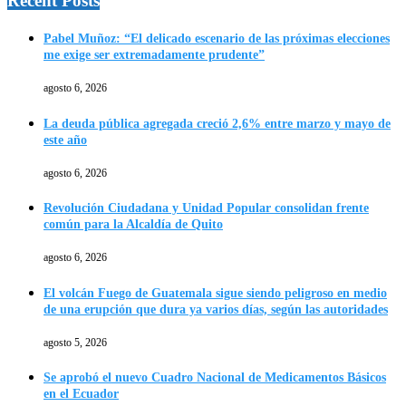
Recent Posts
Pabel Muñoz: “El delicado escenario de las próximas elecciones
me exige ser extremadamente prudente”
agosto 6, 2026
La deuda pública agregada creció 2,6% entre marzo y mayo de
este año
agosto 6, 2026
Revolución Ciudadana y Unidad Popular consolidan frente
común para la Alcaldía de Quito
agosto 6, 2026
El volcán Fuego de Guatemala sigue siendo peligroso en medio
de una erupción que dura ya varios días, según las autoridades
agosto 5, 2026
Se aprobó el nuevo Cuadro Nacional de Medicamentos Básicos
en el Ecuador