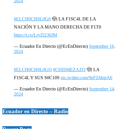
2024
#ELCH0CH0L0G0
🤠| LA F1SC4L DE LA
NACIÓN Y LA MANO DERECHA DE F1T0
https://t.co/LrvZl236JM
— Ecuador En Directo (@EcEnDirecto)
September 16,
2024
#ELCH0CH0L0GO
#CHISMEZAZO
🤠| LA
F1SC4L Y SUS S0C10S
pic.twitter.com/9pFZ6lepA6
— Ecuador En Directo (@EcEnDirecto)
September 14,
2024
Ecuador en Directo – Radio