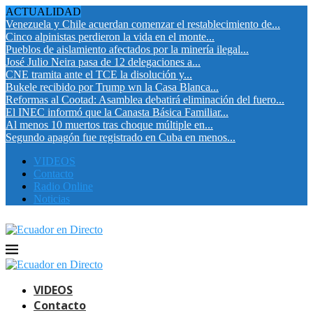
ACTUALIDAD
Venezuela y Chile acuerdan comenzar el restablecimiento de...
Cinco alpinistas perdieron la vida en el monte...
Pueblos de aislamiento afectados por la minería ilegal...
José Julio Neira pasa de 12 delegaciones a...
CNE tramita ante el TCE la disolución y...
Bukele recibido por Trump wn la Casa Blanca...
Reformas al Cootad: Asamblea debatirá eliminación del fuero...
El INEC informó que la Canasta Básica Familiar...
Al menos 10 muertos tras choque múltiple en...
Segundo apagón fue registrado en Cuba en menos...
VIDEOS
Contacto
Radio Online
Noticias
VIDEOS
Contacto