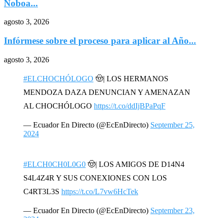
Noboa...
agosto 3, 2026
Infórmese sobre el proceso para aplicar al Año...
agosto 3, 2026
#ELCHOCHÓLOGO
🤠| LOS HERMANOS
MENDOZA DAZA DENUNCIAN Y AMENAZAN
AL CHOCHÓLOGO
https://t.co/ddIjBPaPqF
— Ecuador En Directo (@EcEnDirecto)
September 25,
2024
#ELCH0CH0L0G0
🤠| LOS AMIGOS DE D14N4
S4L4Z4R Y SUS CONEXIONES CON LOS
C4RT3L3S
https://t.co/L7vw6HcTek
— Ecuador En Directo (@EcEnDirecto)
September 23,