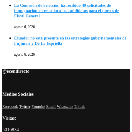
La Comisión de Selección ha recibido 49 solicitudes de
impugnación en relación a los candidatos para el puesto de
Fiscal General
agosto 6, 2026
Ecuador no está presente en las estrategias gubernamentales de
Fujimori y De La Espriella
agosto 6, 2026
@ecendirecto
Medios Sociales
Facebook
Twitter
Youtube
Email
Whatsapp
Tiktok
Visitas:
5016834