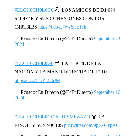
#ELCH0CH0L0G0
🤠| LOS AMIGOS DE D14N4
S4L4Z4R Y SUS CONEXIONES CON LOS
C4RT3L3S
https://t.co/L7vw6HcTek
— Ecuador En Directo (@EcEnDirecto)
September 23,
2024
#ELCH0CH0L0G0
🤠| LA F1SC4L DE LA
NACIÓN Y LA MANO DERECHA DE F1T0
https://t.co/LrvZl236JM
— Ecuador En Directo (@EcEnDirecto)
September 16,
2024
#ELCH0CH0L0GO
#CHISMEZAZO
🤠| LA
F1SC4L Y SUS S0C10S
pic.twitter.com/9pFZ6lepA6