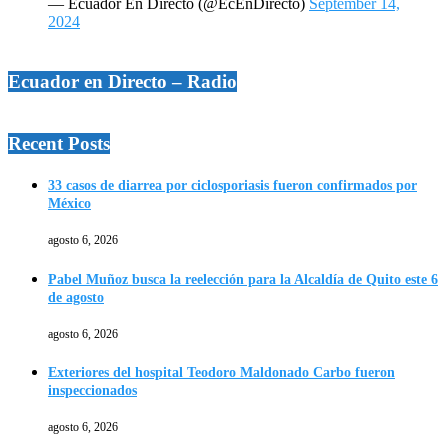
— Ecuador En Directo (@EcEnDirecto)
September 14,
2024
Ecuador en Directo – Radio
Recent Posts
33 casos de diarrea por ciclosporiasis fueron confirmados por
México
agosto 6, 2026
Pabel Muñoz busca la reelección para la Alcaldía de Quito este 6
de agosto
agosto 6, 2026
Exteriores del hospital Teodoro Maldonado Carbo fueron
inspeccionados
agosto 6, 2026