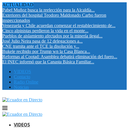
ACTUALIDAD
Pabel Muñoz busca la reelección para la Alcaldía...
Exteriores del hospital Teodoro Maldonado Carbo fueron
inspeccionados
Venezuela y Chile acuerdan comenzar el restablecimiento de...
Cinco alpinistas perdieron la vida en el monte...
Pueblos de aislamiento afectados por la minería ilegal...
José Julio Neira pasa de 12 delegaciones a...
CNE tramita ante el TCE la disolución y...
Bukele recibido por Trump wn la Casa Blanca...
Reformas al Cootad: Asamblea debatirá eliminación del fuero...
El INEC informó que la Canasta Básica Familiar...
VIDEOS
Contacto
Radio Online
Noticias
VIDEOS