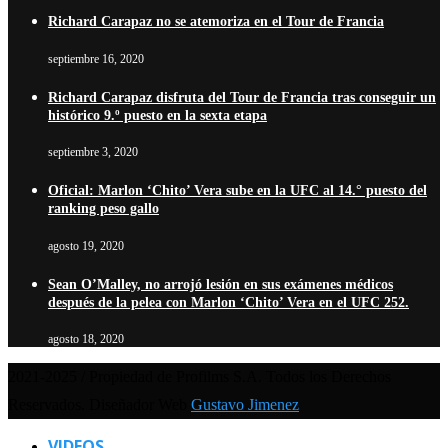
Richard Carapaz no se atemoriza en el Tour de Francia
septiembre 16, 2020
Richard Carapaz disfruta del Tour de Francia tras conseguir un
histórico 9.º puesto en la sexta etapa
septiembre 3, 2020
Oficial: Marlon ‘Chito’ Vera sube en la UFC al 14.° puesto del
ranking peso gallo
agosto 19, 2020
Sean O’Malley, no arrojó lesión en sus exámenes médicos
después de la pelea con Marlon ‘Chito’ Vera en el UFC 252.
agosto 18, 2020
2021-2025 / Propiedad de Profilms S.A. Todos los Derechos
Reservados. Diseñador Web
Gustavo Jimenez
VIDEOS