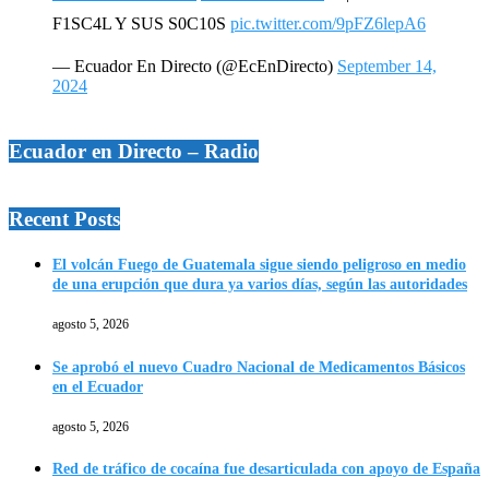
F1SC4L Y SUS S0C10S
pic.twitter.com/9pFZ6lepA6
— Ecuador En Directo (@EcEnDirecto)
September 14,
2024
Ecuador en Directo – Radio
Recent Posts
El volcán Fuego de Guatemala sigue siendo peligroso en medio
de una erupción que dura ya varios días, según las autoridades
agosto 5, 2026
Se aprobó el nuevo Cuadro Nacional de Medicamentos Básicos
en el Ecuador
agosto 5, 2026
Red de tráfico de cocaína fue desarticulada con apoyo de España