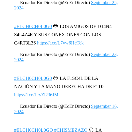
— Ecuador En Directo (@EcEnDirecto)
September 25,
2024
#ELCH0CH0L0G0
🤠| LOS AMIGOS DE D14N4
S4L4Z4R Y SUS CONEXIONES CON LOS
C4RT3L3S
https://t.co/L7vw6HcTek
— Ecuador En Directo (@EcEnDirecto)
September 23,
2024
#ELCH0CH0L0G0
🤠| LA F1SC4L DE LA
NACIÓN Y LA MANO DERECHA DE F1T0
https://t.co/LrvZl236JM
— Ecuador En Directo (@EcEnDirecto)
September 16,
2024
#ELCH0CH0L0GO
#CHISMEZAZO
🤠| LA