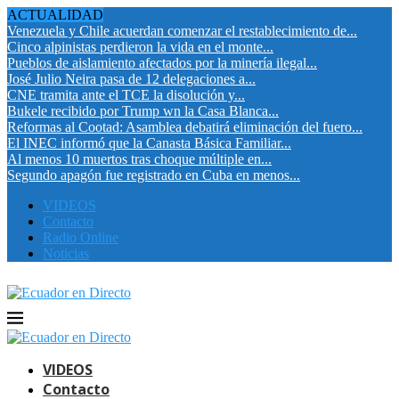
ACTUALIDAD
Venezuela y Chile acuerdan comenzar el restablecimiento de...
Cinco alpinistas perdieron la vida en el monte...
Pueblos de aislamiento afectados por la minería ilegal...
José Julio Neira pasa de 12 delegaciones a...
CNE tramita ante el TCE la disolución y...
Bukele recibido por Trump wn la Casa Blanca...
Reformas al Cootad: Asamblea debatirá eliminación del fuero...
El INEC informó que la Canasta Básica Familiar...
Al menos 10 muertos tras choque múltiple en...
Segundo apagón fue registrado en Cuba en menos...
VIDEOS
Contacto
Radio Online
Noticias
VIDEOS
Contacto