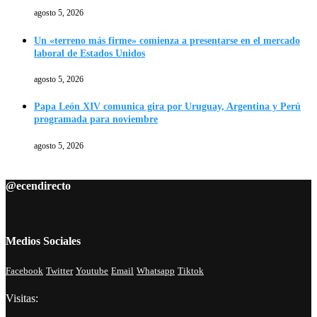
agosto 5, 2026
Un «terreno más firme» comienza a presentarse en el mercado
laboral de Estados Unidos
agosto 5, 2026
Papa León XIV comunica gira por Uruguay, Argentina y Perú
programada para noviembre
agosto 5, 2026
@ecendirecto
Medios Sociales
Facebook
Twitter
Youtube
Email
Whatsapp
Tiktok
Visitas: