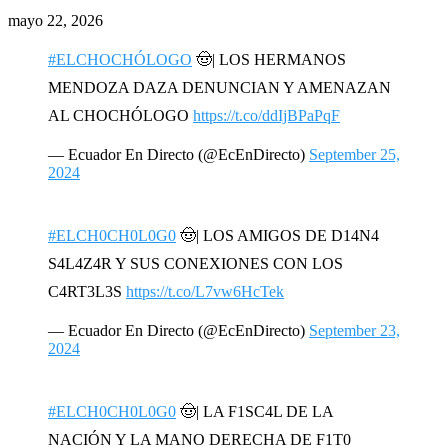
mayo 22, 2026
#ELCHOCHÓLOGO
🤠| LOS HERMANOS
MENDOZA DAZA DENUNCIAN Y AMENAZAN
AL CHOCHÓLOGO
https://t.co/ddIjBPaPqF
— Ecuador En Directo (@EcEnDirecto)
September 25,
2024
#ELCH0CH0L0G0
🤠| LOS AMIGOS DE D14N4
S4L4Z4R Y SUS CONEXIONES CON LOS
C4RT3L3S
https://t.co/L7vw6HcTek
— Ecuador En Directo (@EcEnDirecto)
September 23,
2024
#ELCH0CH0L0G0
🤠| LA F1SC4L DE LA
NACIÓN Y LA MANO DERECHA DE F1T0