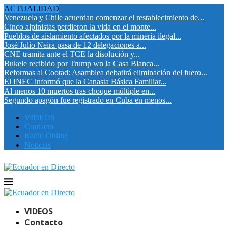
ACTUALIDAD
Venezuela y Chile acuerdan comenzar el restablecimiento de...
Cinco alpinistas perdieron la vida en el monte...
Pueblos de aislamiento afectados por la minería ilegal...
José Julio Neira pasa de 12 delegaciones a...
CNE tramita ante el TCE la disolución y...
Bukele recibido por Trump wn la Casa Blanca...
Reformas al Cootad: Asamblea debatirá eliminación del fuero...
El INEC informó que la Canasta Básica Familiar...
Al menos 10 muertos tras choque múltiple en...
Segundo apagón fue registrado en Cuba en menos...
VIDEOS
Contacto
Radio Online
Noticias
VIDEOS
Contacto