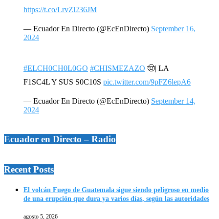
https://t.co/LrvZl236JM
— Ecuador En Directo (@EcEnDirecto)
September 16,
2024
#ELCH0CH0L0GO
#CHISMEZAZO
🤠| LA
F1SC4L Y SUS S0C10S
pic.twitter.com/9pFZ6lepA6
— Ecuador En Directo (@EcEnDirecto)
September 14,
2024
Ecuador en Directo – Radio
Recent Posts
El volcán Fuego de Guatemala sigue siendo peligroso en medio
de una erupción que dura ya varios días, según las autoridades
agosto 5, 2026