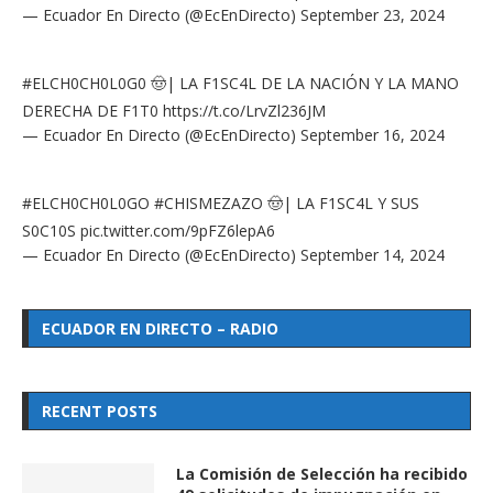
— Ecuador En Directo (@EcEnDirecto)
September 23, 2024
#ELCH0CH0L0G0
🤠| LA F1SC4L DE LA NACIÓN Y LA MANO
DERECHA DE F1T0
https://t.co/LrvZl236JM
— Ecuador En Directo (@EcEnDirecto)
September 16, 2024
#ELCH0CH0L0GO
#CHISMEZAZO
🤠| LA F1SC4L Y SUS
S0C10S
pic.twitter.com/9pFZ6lepA6
— Ecuador En Directo (@EcEnDirecto)
September 14, 2024
ECUADOR EN DIRECTO – RADIO
RECENT POSTS
La Comisión de Selección ha recibido