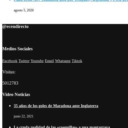
agosto 5, 2026
@ecendirecto
Medios Sociales
Facebook
Twitter
Youtube
Email
Whatsapp
Tiktok
Visitas:
5012783
Video Noticias
35 años de los goles de Maradona ante Inglaterra
junio 22, 2021
La cruda realidad de las «cosquillas» a una mantarraya