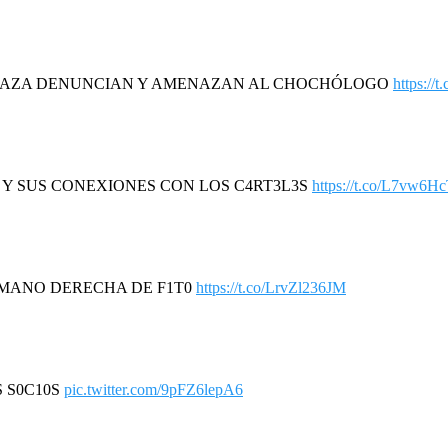
DAZA DENUNCIAN Y AMENAZAN AL CHOCHÓLOGO
https://
R Y SUS CONEXIONES CON LOS C4RT3L3S
https://t.co/L7vw6H
A MANO DERECHA DE F1T0
https://t.co/LrvZl236JM
S S0C10S
pic.twitter.com/9pFZ6lepA6