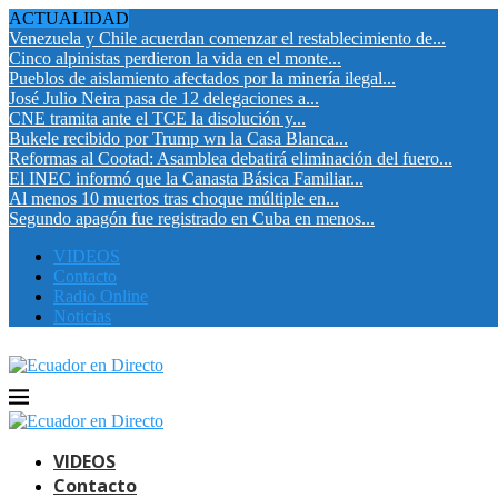
ACTUALIDAD
Venezuela y Chile acuerdan comenzar el restablecimiento de...
Cinco alpinistas perdieron la vida en el monte...
Pueblos de aislamiento afectados por la minería ilegal...
José Julio Neira pasa de 12 delegaciones a...
CNE tramita ante el TCE la disolución y...
Bukele recibido por Trump wn la Casa Blanca...
Reformas al Cootad: Asamblea debatirá eliminación del fuero...
El INEC informó que la Canasta Básica Familiar...
Al menos 10 muertos tras choque múltiple en...
Segundo apagón fue registrado en Cuba en menos...
VIDEOS
Contacto
Radio Online
Noticias
VIDEOS
Contacto