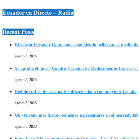
Ecuador en Directo – Radio
Recent Posts
El volcán Fuego de Guatemala sigue siendo peligroso en medio de 
agosto 5, 2026
Se aprobó el nuevo Cuadro Nacional de Medicamentos Básicos en
agosto 5, 2026
Red de tráfico de cocaína fue desarticulada con apoyo de España
agosto 5, 2026
Un «terreno más firme» comienza a presentarse en el mercado lab
agosto 5, 2026
Papa León XIV comunica gira por Uruguay, Argentina y Perú p