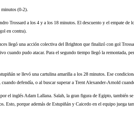
s minutos (0-2).
andro Trossard a los 4 y a los 18 minutos. El descuento y el empate de 
gol en contra).
nces llegó una acción colectiva del Brighton que finalizó con gol Trossard
tivo cuando pudo atacar. Para el segundo tiempo llegó la remontada, pero
stupiñán se llevó una cartulina amarilla a los 28 minutos. Ese condicio
, cuando defendía, o al buscar superar a Trent Alexander-Arnold cuand
′ por el inglés Adam Lallana. Salah, la gran figura de Egipto, también
os. Esto, porque además de Estupiñán y Caicedo en el equipo juega tam