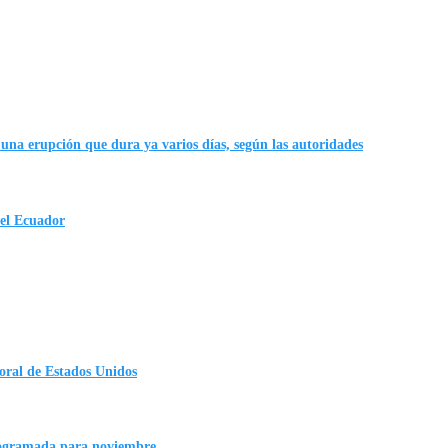
una erupción que dura ya varios días, según las autoridades
 el Ecuador
oral de Estados Unidos
rogramada para noviembre