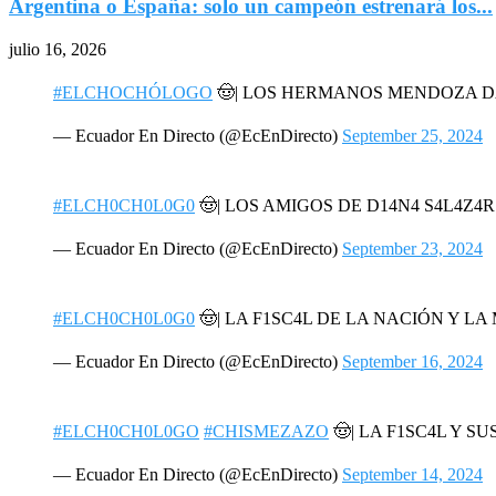
Argentina o España: solo un campeón estrenará los...
julio 16, 2026
#ELCHOCHÓLOGO
🤠| LOS HERMANOS MENDOZA 
— Ecuador En Directo (@EcEnDirecto)
September 25, 2024
#ELCH0CH0L0G0
🤠| LOS AMIGOS DE D14N4 S4L4Z4
— Ecuador En Directo (@EcEnDirecto)
September 23, 2024
#ELCH0CH0L0G0
🤠| LA F1SC4L DE LA NACIÓN Y L
— Ecuador En Directo (@EcEnDirecto)
September 16, 2024
#ELCH0CH0L0GO
#CHISMEZAZO
🤠| LA F1SC4L Y SU
— Ecuador En Directo (@EcEnDirecto)
September 14, 2024