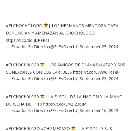
#ELCHOCHÓLOGO
| LOS HERMANOS MENDOZA DAZA
DENUNCIAN Y AMENAZAN AL CHOCHÓLOGO
https://t.co/ddIjBPaPqF
— Ecuador En Directo (@EcEnDirecto)
September 25, 2024
#ELCH0CH0L0G0
| LOS AMIGOS DE D14N4 S4L4Z4R Y SUS
CONEXIONES CON LOS C4RT3L3S
https://t.co/L7vw6HcTek
— Ecuador En Directo (@EcEnDirecto)
September 23, 2024
#ELCH0CH0L0G0
| LA F1SC4L DE LA NACIÓN Y LA MANO
DERECHA DE F1T0
https://t.co/LrvZl236JM
— Ecuador En Directo (@EcEnDirecto)
September 16, 2024
#ELCH0CH0L0GO
#CHISMEZAZO
| LA F1SC4L Y SUS