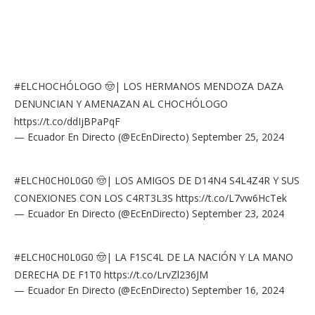
#ELCHOCHÓLOGO
🤠| LOS HERMANOS MENDOZA DAZA
DENUNCIAN Y AMENAZAN AL CHOCHÓLOGO
https://t.co/ddIjBPaPqF
— Ecuador En Directo (@EcEnDirecto)
September 25, 2024
#ELCH0CH0L0G0
🤠| LOS AMIGOS DE D14N4 S4L4Z4R Y SUS
CONEXIONES CON LOS C4RT3L3S
https://t.co/L7vw6HcTek
— Ecuador En Directo (@EcEnDirecto)
September 23, 2024
#ELCH0CH0L0G0
🤠| LA F1SC4L DE LA NACIÓN Y LA MANO
DERECHA DE F1T0
https://t.co/LrvZl236JM
— Ecuador En Directo (@EcEnDirecto)
September 16, 2024