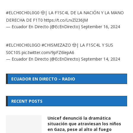
#ELCH0CH0L0G0
🤠| LA F1SC4L DE LA NACIÓN Y LA MANO
DERECHA DE F1T0
https://t.co/LrvZl236JM
— Ecuador En Directo (@EcEnDirecto)
September 16, 2024
#ELCH0CH0L0GO
#CHISMEZAZO
🤠| LA F1SC4L Y SUS
S0C10S
pic.twitter.com/9pFZ6lepA6
— Ecuador En Directo (@EcEnDirecto)
September 14, 2024
ECUADOR EN DIRECTO – RADIO
RECENT POSTS
Unicef denunció la dramática
situación que atraviesan los niños
en Gaza, pese al alto al fuego