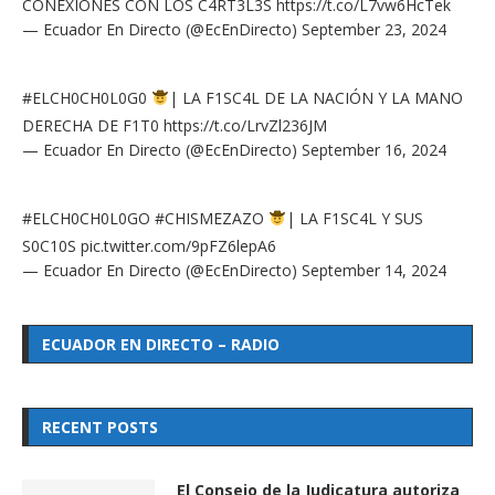
CONEXIONES CON LOS C4RT3L3S
https://t.co/L7vw6HcTek
— Ecuador En Directo (@EcEnDirecto)
September 23, 2024
#ELCH0CH0L0G0
| LA F1SC4L DE LA NACIÓN Y LA MANO
DERECHA DE F1T0
https://t.co/LrvZl236JM
— Ecuador En Directo (@EcEnDirecto)
September 16, 2024
#ELCH0CH0L0GO
#CHISMEZAZO
| LA F1SC4L Y SUS
S0C10S
pic.twitter.com/9pFZ6lepA6
— Ecuador En Directo (@EcEnDirecto)
September 14, 2024
ECUADOR EN DIRECTO – RADIO
RECENT POSTS
El Consejo de la Judicatura autoriza