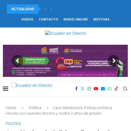
ACTUALIDAD
EXTERIORES DEL HOSPITAL TEODORO MALDONADO CARBO FUERON 
VIDEOS
CONTACTO
RADIO ONLINE
NOTICIAS
VENEZUELA Y CHILE ACUERDAN COMENZAR EL RESTABLECIMIENTO DE.
CINCO ALPINISTAS PERDIERON LA VIDA EN EL MONTE...
PUEBLOS DE AISLAMIENTO AFECTADOS POR LA MINERÍA ILEGAL...
JOSÉ JULIO NEIRA PASA DE 12 DELEGACIONES A...
CNE TRAMITA ANTE EL TCE LA DISOLUCIÓN Y...
BUKELE RECIBIDO POR TRUMP WN LA CASA BLANCA...
REFORMAS AL COOTAD: ASAMBLEA DEBATIRÁ ELIMINACIÓN DEL FUERO
Home
Política
Caso Metástasis: Policía confiesa
vínculo con Leandro Norero y recibe 3 años de prisión
POLÍTICA