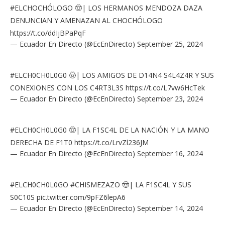
#ELCHOCHÓLOGO
🤠| LOS HERMANOS MENDOZA DAZA
DENUNCIAN Y AMENAZAN AL CHOCHÓLOGO
https://t.co/ddIjBPaPqF
— Ecuador En Directo (@EcEnDirecto)
September 25, 2024
#ELCH0CH0L0G0
🤠| LOS AMIGOS DE D14N4 S4L4Z4R Y SUS
CONEXIONES CON LOS C4RT3L3S
https://t.co/L7vw6HcTek
— Ecuador En Directo (@EcEnDirecto)
September 23, 2024
#ELCH0CH0L0G0
🤠| LA F1SC4L DE LA NACIÓN Y LA MANO
DERECHA DE F1T0
https://t.co/LrvZl236JM
— Ecuador En Directo (@EcEnDirecto)
September 16, 2024
#ELCH0CH0L0GO
#CHISMEZAZO
🤠| LA F1SC4L Y SUS
S0C10S
pic.twitter.com/9pFZ6lepA6
— Ecuador En Directo (@EcEnDirecto)
September 14, 2024