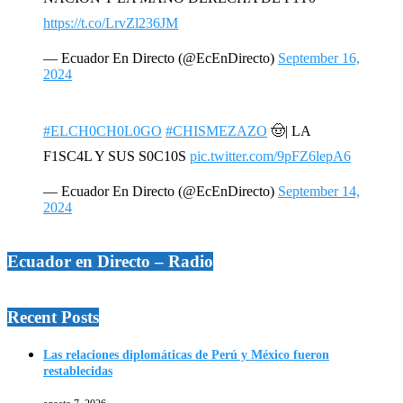
https://t.co/LrvZl236JM
— Ecuador En Directo (@EcEnDirecto)
September 16,
2024
#ELCH0CH0L0GO
#CHISMEZAZO
🤠| LA
F1SC4L Y SUS S0C10S
pic.twitter.com/9pFZ6lepA6
— Ecuador En Directo (@EcEnDirecto)
September 14,
2024
Ecuador en Directo – Radio
Recent Posts
Las relaciones diplomáticas de Perú y México fueron
restablecidas