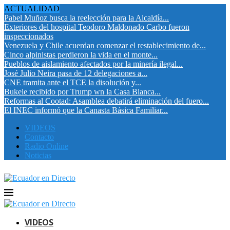
ACTUALIDAD
Pabel Muñoz busca la reelección para la Alcaldía...
Exteriores del hospital Teodoro Maldonado Carbo fueron
inspeccionados
Venezuela y Chile acuerdan comenzar el restablecimiento de...
Cinco alpinistas perdieron la vida en el monte...
Pueblos de aislamiento afectados por la minería ilegal...
José Julio Neira pasa de 12 delegaciones a...
CNE tramita ante el TCE la disolución y...
Bukele recibido por Trump wn la Casa Blanca...
Reformas al Cootad: Asamblea debatirá eliminación del fuero...
El INEC informó que la Canasta Básica Familiar...
VIDEOS
Contacto
Radio Online
Noticias
VIDEOS