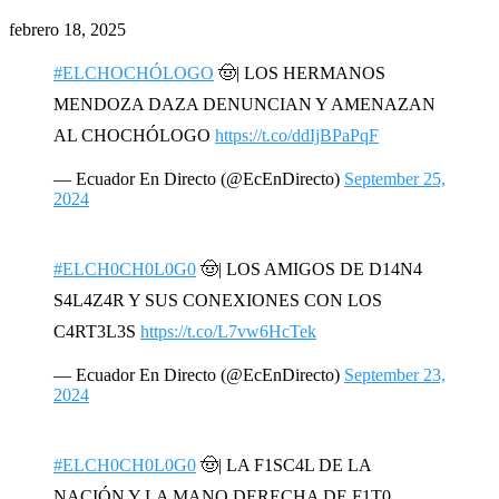
febrero 18, 2025
#ELCHOCHÓLOGO
🤠| LOS HERMANOS
MENDOZA DAZA DENUNCIAN Y AMENAZAN
AL CHOCHÓLOGO
https://t.co/ddIjBPaPqF
— Ecuador En Directo (@EcEnDirecto)
September 25,
2024
#ELCH0CH0L0G0
🤠| LOS AMIGOS DE D14N4
S4L4Z4R Y SUS CONEXIONES CON LOS
C4RT3L3S
https://t.co/L7vw6HcTek
— Ecuador En Directo (@EcEnDirecto)
September 23,
2024
#ELCH0CH0L0G0
🤠| LA F1SC4L DE LA
NACIÓN Y LA MANO DERECHA DE F1T0