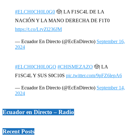
#ELCH0CH0L0G0
🤠| LA F1SC4L DE LA
NACIÓN Y LA MANO DERECHA DE F1T0
https://t.co/LrvZl236JM
— Ecuador En Directo (@EcEnDirecto)
September 16,
2024
#ELCH0CH0L0GO
#CHISMEZAZO
🤠| LA
F1SC4L Y SUS S0C10S
pic.twitter.com/9pFZ6lepA6
— Ecuador En Directo (@EcEnDirecto)
September 14,
2024
Ecuador en Directo – Radio
Recent Posts