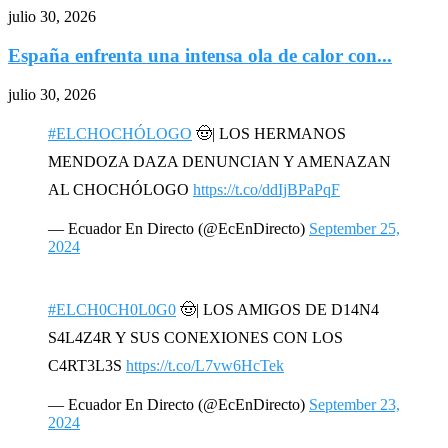
julio 30, 2026
España enfrenta una intensa ola de calor con...
julio 30, 2026
#ELCHOCHÓLOGO
🤠| LOS HERMANOS
MENDOZA DAZA DENUNCIAN Y AMENAZAN
AL CHOCHÓLOGO
https://t.co/ddIjBPaPqF
— Ecuador En Directo (@EcEnDirecto)
September 25,
2024
#ELCH0CH0L0G0
🤠| LOS AMIGOS DE D14N4
S4L4Z4R Y SUS CONEXIONES CON LOS
C4RT3L3S
https://t.co/L7vw6HcTek
— Ecuador En Directo (@EcEnDirecto)
September 23,
2024