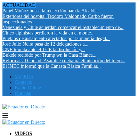
ACTUALIDAD
Pabel Muñoz busca la reelección para la Alcaldía...
Exteriores del hospital Teodoro Maldonado Carbo fueron
inspeccionados
Venezuela y Chile acuerdan comenzar el restablecimiento de...
Cinco alpinistas perdieron la vida en el monte...
Pueblos de aislamiento afectados por la minería ilegal...
José Julio Neira pasa de 12 delegaciones a...
CNE tramita ante el TCE la disolución y...
Bukele recibido por Trump wn la Casa Blanca...
Reformas al Cootad: Asamblea debatirá eliminación del fuero...
El INEC informó que la Canasta Básica Familiar...
VIDEOS
Contacto
Radio Online
Noticias
VIDEOS