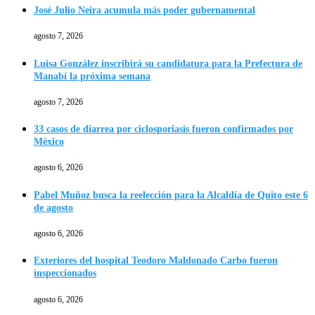
José Julio Neira acumula más poder gubernamental
agosto 7, 2026
Luisa González inscribirá su candidatura para la Prefectura de
Manabí la próxima semana
agosto 7, 2026
33 casos de diarrea por ciclosporiasis fueron confirmados por
México
agosto 6, 2026
Pabel Muñoz busca la reelección para la Alcaldía de Quito este 6
de agosto
agosto 6, 2026
Exteriores del hospital Teodoro Maldonado Carbo fueron
inspeccionados
agosto 6, 2026