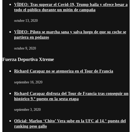
VÍDEO: Tras superar el Covid-19, Trump baila y ofrece besar a
todo el público durante un mitin de campaña
octubre 13, 2020
VÍDEO: Piloto se marcha sana y salva luego de que su coche se
partiera en pedazos
octubre 9, 2020
Fuerza Deportiva Xtreme
Richard Carapaz no se atemoriza en el Tour de Francia
septiembre 16, 2020
Richard Carapaz disfruta del Tour de Francia tras conseguir un
histórico 9.º puesto en la sexta etapa
septiembre 3, 2020
Oficial: Marlon ‘Chito’ Vera sube en la UFC al 14.° puesto del
ranking peso gallo