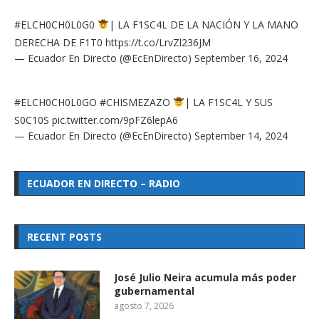
#ELCH0CH0L0G0
| LA F1SC4L DE LA NACIÓN Y LA MANO
DERECHA DE F1T0
https://t.co/LrvZl236JM
— Ecuador En Directo (@EcEnDirecto)
September 16, 2024
#ELCH0CH0L0GO
#CHISMEZAZO
| LA F1SC4L Y SUS
S0C10S
pic.twitter.com/9pFZ6lepA6
— Ecuador En Directo (@EcEnDirecto)
September 14, 2024
ECUADOR EN DIRECTO – RADIO
RECENT POSTS
José Julio Neira acumula más poder
gubernamental
agosto 7, 2026