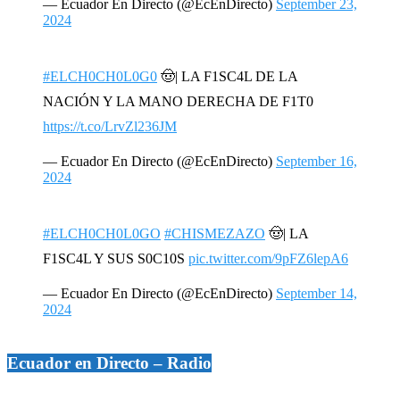
— Ecuador En Directo (@EcEnDirecto)
September 23,
2024
#ELCH0CH0L0G0
🤠| LA F1SC4L DE LA
NACIÓN Y LA MANO DERECHA DE F1T0
https://t.co/LrvZl236JM
— Ecuador En Directo (@EcEnDirecto)
September 16,
2024
#ELCH0CH0L0GO
#CHISMEZAZO
🤠| LA
F1SC4L Y SUS S0C10S
pic.twitter.com/9pFZ6lepA6
— Ecuador En Directo (@EcEnDirecto)
September 14,
2024
Ecuador en Directo – Radio