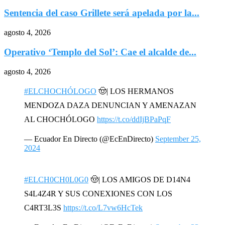
Sentencia del caso Grillete será apelada por la...
agosto 4, 2026
Operativo ‘Templo del Sol’: Cae el alcalde de...
agosto 4, 2026
#ELCHOCHÓLOGO
🤠| LOS HERMANOS
MENDOZA DAZA DENUNCIAN Y AMENAZAN
AL CHOCHÓLOGO
https://t.co/ddIjBPaPqF
— Ecuador En Directo (@EcEnDirecto)
September 25,
2024
#ELCH0CH0L0G0
🤠| LOS AMIGOS DE D14N4
S4L4Z4R Y SUS CONEXIONES CON LOS
C4RT3L3S
https://t.co/L7vw6HcTek