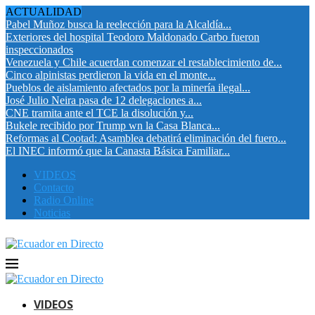
ACTUALIDAD
Pabel Muñoz busca la reelección para la Alcaldía...
Exteriores del hospital Teodoro Maldonado Carbo fueron
inspeccionados
Venezuela y Chile acuerdan comenzar el restablecimiento de...
Cinco alpinistas perdieron la vida en el monte...
Pueblos de aislamiento afectados por la minería ilegal...
José Julio Neira pasa de 12 delegaciones a...
CNE tramita ante el TCE la disolución y...
Bukele recibido por Trump wn la Casa Blanca...
Reformas al Cootad: Asamblea debatirá eliminación del fuero...
El INEC informó que la Canasta Básica Familiar...
VIDEOS
Contacto
Radio Online
Noticias
VIDEOS