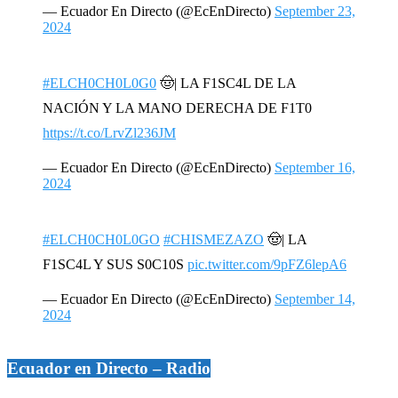
— Ecuador En Directo (@EcEnDirecto)
September 23,
2024
#ELCH0CH0L0G0
🤠| LA F1SC4L DE LA
NACIÓN Y LA MANO DERECHA DE F1T0
https://t.co/LrvZl236JM
— Ecuador En Directo (@EcEnDirecto)
September 16,
2024
#ELCH0CH0L0GO
#CHISMEZAZO
🤠| LA
F1SC4L Y SUS S0C10S
pic.twitter.com/9pFZ6lepA6
— Ecuador En Directo (@EcEnDirecto)
September 14,
2024
Ecuador en Directo – Radio