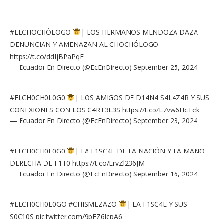
#ELCHOCHÓLOGO
| LOS HERMANOS MENDOZA DAZA
DENUNCIAN Y AMENAZAN AL CHOCHÓLOGO
https://t.co/ddIjBPaPqF
— Ecuador En Directo (@EcEnDirecto)
September 25, 2024
#ELCH0CH0L0G0
| LOS AMIGOS DE D14N4 S4L4Z4R Y SUS
CONEXIONES CON LOS C4RT3L3S
https://t.co/L7vw6HcTek
— Ecuador En Directo (@EcEnDirecto)
September 23, 2024
#ELCH0CH0L0G0
| LA F1SC4L DE LA NACIÓN Y LA MANO
DERECHA DE F1T0
https://t.co/LrvZl236JM
— Ecuador En Directo (@EcEnDirecto)
September 16, 2024
#ELCH0CH0L0GO
#CHISMEZAZO
| LA F1SC4L Y SUS
S0C10S
pic.twitter.com/9pFZ6lepA6