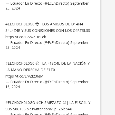
— Ecuador En Directo (@EcEnDirecto)
September
25, 2024
#ELCH0CH0L0G0
🤠| LOS AMIGOS DE D14N4
S4L4Z4R Y SUS CONEXIONES CON LOS C4RT3L3S
https://t.co/L7vw6HcTek
— Ecuador En Directo (@EcEnDirecto)
September
23, 2024
#ELCH0CH0L0G0
🤠| LA F1SC4L DE LA NACIÓN Y
LA MANO DERECHA DE F1T0
https://t.co/LrvZl236JM
— Ecuador En Directo (@EcEnDirecto)
September
16, 2024
#ELCH0CH0L0GO
#CHISMEZAZO
🤠| LA F1SC4L Y
SUS S0C10S
pic.twitter.com/9pFZ6lepA6
— Ecuador En Directo (@EcEnDirecto)
September