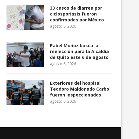
33 casos de diarrea por
ciclosporiasis fueron
confirmados por México
agosto 6, 2026
portará 10,8 millones
Crimen organizado sufrió
les de petróleo...
pérdidas cercanas a $ 20.000...
Pabel Muñoz busca la
gosto 4, 2026
agosto 4, 2026
reelección para la Alcaldía
de Quito este 6 de agosto
agosto 6, 2026
Exteriores del hospital
Teodoro Maldonado Carbo
fueron inspeccionados
agosto 6, 2026