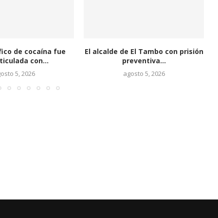
El alcalde de El Tambo con prisión
Ecuador ex
preventiva...
de barri
agosto 5, 2026
a