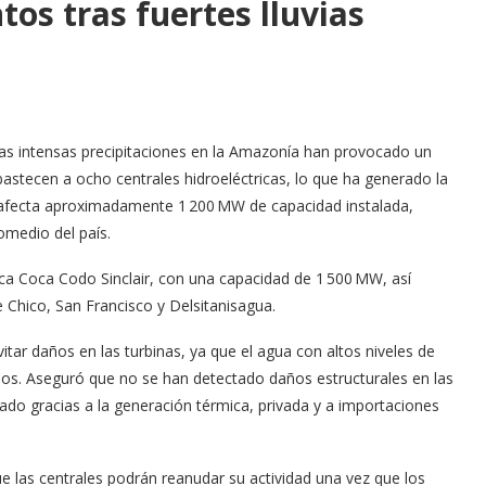
os tras fuertes lluvias
 las intensas precipitaciones en la Amazonía han provocado un
stecen a ocho centrales hidroeléctricas, lo que ha generado la
afecta aproximadamente 1 200 MW de capacidad instalada,
omedio del país.
ca Coca Codo Sinclair, con una capacidad de 1 500 MW, así
e Chico, San Francisco y Delsitanisagua.
vitar daños en las turbinas, ya que el agua con altos niveles de
pos. Aseguró que no se han detectado daños estructurales en las
zado gracias a la generación térmica, privada y a importaciones
e las centrales podrán reanudar su actividad una vez que los