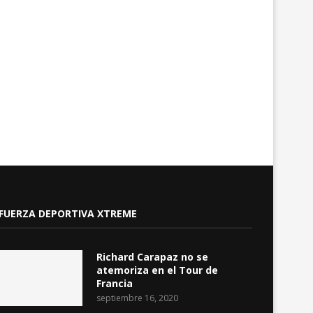
Guido Perugachi, sobre la
Crimen organizado su
reconciliación entre la Conaie...
pérdidas cercanas a $ 20
agosto 5, 2026
agosto 4, 2026
FUERZA DEPORTIVA XTREME
Richard Carapaz no se
atemoriza en el Tour de
Francia
septiembre 16, 2020