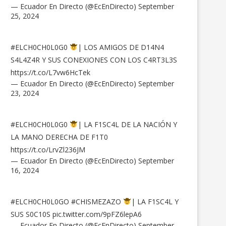
— Ecuador En Directo (@EcEnDirecto)
September
25, 2024
#ELCH0CH0L0G0
| LOS AMIGOS DE D14N4
S4L4Z4R Y SUS CONEXIONES CON LOS C4RT3L3S
https://t.co/L7vw6HcTek
— Ecuador En Directo (@EcEnDirecto)
September
23, 2024
#ELCH0CH0L0G0
| LA F1SC4L DE LA NACIÓN Y
LA MANO DERECHA DE F1T0
https://t.co/LrvZl236JM
— Ecuador En Directo (@EcEnDirecto)
September
16, 2024
#ELCH0CH0L0GO
#CHISMEZAZO
| LA F1SC4L Y
SUS S0C10S
pic.twitter.com/9pFZ6lepA6
— Ecuador En Directo (@EcEnDirecto)
September