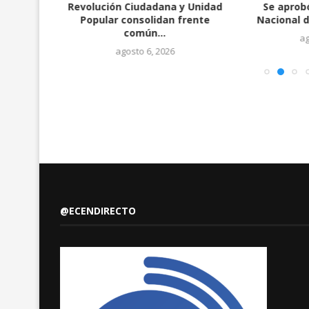
icado
Revolución Ciudadana y Unidad
Se aprob
imas...
Popular consolidan frente
Nacional 
común...
ag
agosto 6, 2026
@ECENDIRECTO