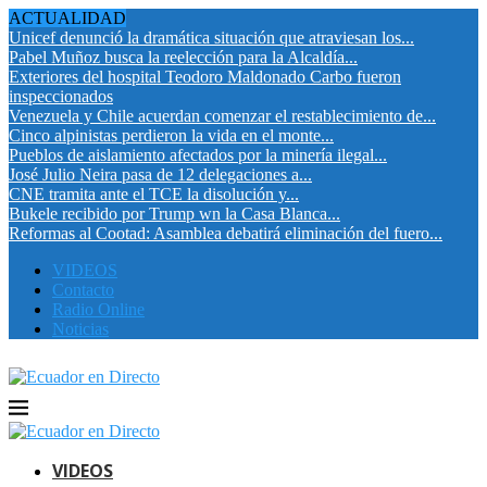
ACTUALIDAD
Unicef denunció la dramática situación que atraviesan los...
Pabel Muñoz busca la reelección para la Alcaldía...
Exteriores del hospital Teodoro Maldonado Carbo fueron
inspeccionados
Venezuela y Chile acuerdan comenzar el restablecimiento de...
Cinco alpinistas perdieron la vida en el monte...
Pueblos de aislamiento afectados por la minería ilegal...
José Julio Neira pasa de 12 delegaciones a...
CNE tramita ante el TCE la disolución y...
Bukele recibido por Trump wn la Casa Blanca...
Reformas al Cootad: Asamblea debatirá eliminación del fuero...
VIDEOS
Contacto
Radio Online
Noticias
VIDEOS