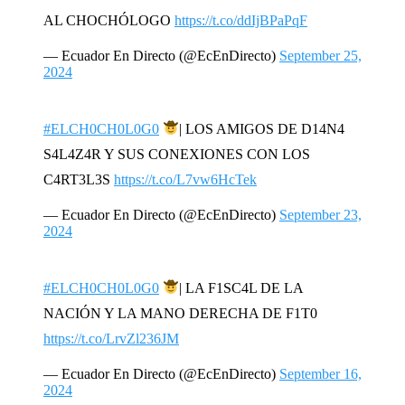
AL CHOCHÓLOGO
https://t.co/ddIjBPaPqF
— Ecuador En Directo (@EcEnDirecto)
September 25,
2024
#ELCH0CH0L0G0
| LOS AMIGOS DE D14N4
S4L4Z4R Y SUS CONEXIONES CON LOS
C4RT3L3S
https://t.co/L7vw6HcTek
— Ecuador En Directo (@EcEnDirecto)
September 23,
2024
#ELCH0CH0L0G0
| LA F1SC4L DE LA
NACIÓN Y LA MANO DERECHA DE F1T0
https://t.co/LrvZl236JM
— Ecuador En Directo (@EcEnDirecto)
September 16,
2024