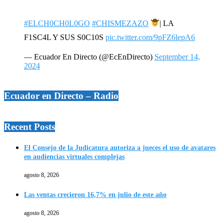
#ELCH0CH0L0GO
#CHISMEZAZO
| LA
F1SC4L Y SUS S0C10S
pic.twitter.com/9pFZ6lepA6
— Ecuador En Directo (@EcEnDirecto)
September 14,
2024
Ecuador en Directo – Radio
Recent Posts
El Consejo de la Judicatura autoriza a jueces el uso de avatares
en audiencias virtuales complejas
agosto 8, 2026
Las ventas crecieron 16,7% en julio de este año
agosto 8, 2026