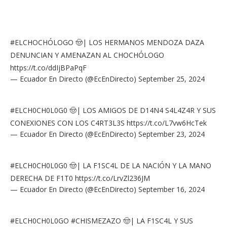
#ELCHOCHÓLOGO
🤠| LOS HERMANOS MENDOZA DAZA
DENUNCIAN Y AMENAZAN AL CHOCHÓLOGO
https://t.co/ddIjBPaPqF
— Ecuador En Directo (@EcEnDirecto)
September 25, 2024
#ELCH0CH0L0G0
🤠| LOS AMIGOS DE D14N4 S4L4Z4R Y SUS
CONEXIONES CON LOS C4RT3L3S
https://t.co/L7vw6HcTek
— Ecuador En Directo (@EcEnDirecto)
September 23, 2024
#ELCH0CH0L0G0
🤠| LA F1SC4L DE LA NACIÓN Y LA MANO
DERECHA DE F1T0
https://t.co/LrvZl236JM
— Ecuador En Directo (@EcEnDirecto)
September 16, 2024
#ELCH0CH0L0GO
#CHISMEZAZO
🤠| LA F1SC4L Y SUS