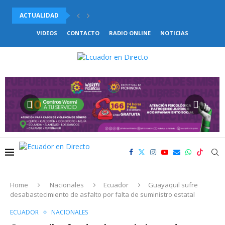
ACTUALIDAD
EXTERIORES DEL HOSPITAL TEODORO MALDONADO CARBO FUERON 
VIDEOS
CONTACTO
RADIO ONLINE
NOTICIAS
Home
Nacionales
Ecuador
Guayaquil sufre
desabastecimiento de asfalto por falta de suministro estatal
ECUADOR
NACIONALES