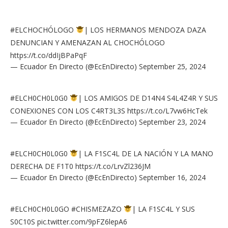
#ELCHOCHÓLOGO
| LOS HERMANOS MENDOZA DAZA
DENUNCIAN Y AMENAZAN AL CHOCHÓLOGO
https://t.co/ddIjBPaPqF
— Ecuador En Directo (@EcEnDirecto)
September 25, 2024
#ELCH0CH0L0G0
| LOS AMIGOS DE D14N4 S4L4Z4R Y SUS
CONEXIONES CON LOS C4RT3L3S
https://t.co/L7vw6HcTek
— Ecuador En Directo (@EcEnDirecto)
September 23, 2024
#ELCH0CH0L0G0
| LA F1SC4L DE LA NACIÓN Y LA MANO
DERECHA DE F1T0
https://t.co/LrvZl236JM
— Ecuador En Directo (@EcEnDirecto)
September 16, 2024
#ELCH0CH0L0GO
#CHISMEZAZO
| LA F1SC4L Y SUS
S0C10S
pic.twitter.com/9pFZ6lepA6