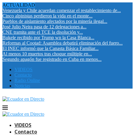
ACTUALIDAD
Venezuela y Chile acuerdan comenzar el restablecimiento de...
Cinco alpinistas perdieron la vida en el monte...
Pueblos de aislamiento afectados por la minería ilegal...
José Julio Neira pasa de 12 delegaciones a...
CNE tramita ante el TCE la disolución y...
Bukele recibido por Trump wn la Casa Blanca...
Reformas al Cootad: Asamblea debatirá eliminación del fuero...
El INEC informó que la Canasta Básica Familiar...
Al menos 10 muertos tras choque múltiple en...
Segundo apagón fue registrado en Cuba en menos...
VIDEOS
Contacto
Radio Online
Noticias
VIDEOS
Contacto