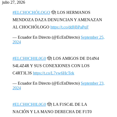
julio 27, 2026
#ELCHOCHÓLOGO
🤠| LOS HERMANOS
MENDOZA DAZA DENUNCIAN Y AMENAZAN
AL CHOCHÓLOGO
https://t.co/ddIjBPaPqF
— Ecuador En Directo (@EcEnDirecto)
September 25,
2024
#ELCH0CH0L0G0
🤠| LOS AMIGOS DE D14N4
S4L4Z4R Y SUS CONEXIONES CON LOS
C4RT3L3S
https://t.co/L7vw6HcTek
— Ecuador En Directo (@EcEnDirecto)
September 23,
2024
#ELCH0CH0L0G0
🤠| LA F1SC4L DE LA
NACIÓN Y LA MANO DERECHA DE F1T0