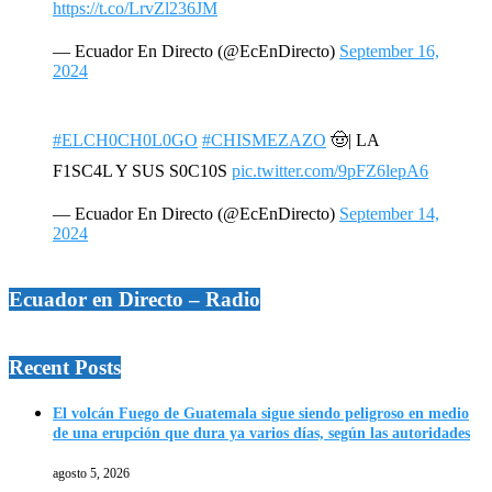
https://t.co/LrvZl236JM
— Ecuador En Directo (@EcEnDirecto)
September 16,
2024
#ELCH0CH0L0GO
#CHISMEZAZO
🤠| LA
F1SC4L Y SUS S0C10S
pic.twitter.com/9pFZ6lepA6
— Ecuador En Directo (@EcEnDirecto)
September 14,
2024
Ecuador en Directo – Radio
Recent Posts
El volcán Fuego de Guatemala sigue siendo peligroso en medio
de una erupción que dura ya varios días, según las autoridades
agosto 5, 2026