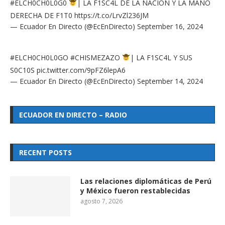
#ELCH0CH0L0G0
| LA F1SC4L DE LA NACIÓN Y LA MANO
DERECHA DE F1T0
https://t.co/LrvZl236JM
— Ecuador En Directo (@EcEnDirecto)
September 16, 2024
#ELCH0CH0L0GO
#CHISMEZAZO
| LA F1SC4L Y SUS
S0C10S
pic.twitter.com/9pFZ6lepA6
— Ecuador En Directo (@EcEnDirecto)
September 14, 2024
ECUADOR EN DIRECTO – RADIO
RECENT POSTS
Las relaciones diplomáticas de Perú
y México fueron restablecidas
agosto 7, 2026