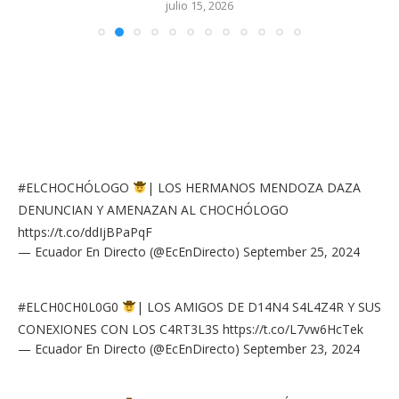
julio 15, 2026
#ELCHOCHÓLOGO
| LOS HERMANOS MENDOZA DAZA
DENUNCIAN Y AMENAZAN AL CHOCHÓLOGO
https://t.co/ddIjBPaPqF
— Ecuador En Directo (@EcEnDirecto)
September 25, 2024
#ELCH0CH0L0G0
| LOS AMIGOS DE D14N4 S4L4Z4R Y SUS
CONEXIONES CON LOS C4RT3L3S
https://t.co/L7vw6HcTek
— Ecuador En Directo (@EcEnDirecto)
September 23, 2024