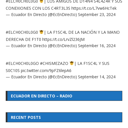
#ELCH0CH0L0G0
| LOS AMIGOS DE D14N4 S4L4Z4R Y SUS
CONEXIONES CON LOS C4RT3L3S
https://t.co/L7vw6HcTek
— Ecuador En Directo (@EcEnDirecto)
September 23, 2024
#ELCH0CH0L0G0
| LA F1SC4L DE LA NACIÓN Y LA MANO
DERECHA DE F1T0
https://t.co/LrvZl236JM
— Ecuador En Directo (@EcEnDirecto)
September 16, 2024
#ELCH0CH0L0GO
#CHISMEZAZO
| LA F1SC4L Y SUS
S0C10S
pic.twitter.com/9pFZ6lepA6
— Ecuador En Directo (@EcEnDirecto)
September 14, 2024
ECUADOR EN DIRECTO – RADIO
RECENT POSTS