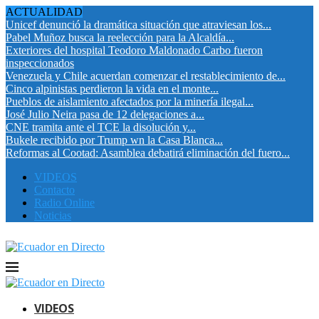
ACTUALIDAD
Unicef denunció la dramática situación que atraviesan los...
Pabel Muñoz busca la reelección para la Alcaldía...
Exteriores del hospital Teodoro Maldonado Carbo fueron
inspeccionados
Venezuela y Chile acuerdan comenzar el restablecimiento de...
Cinco alpinistas perdieron la vida en el monte...
Pueblos de aislamiento afectados por la minería ilegal...
José Julio Neira pasa de 12 delegaciones a...
CNE tramita ante el TCE la disolución y...
Bukele recibido por Trump wn la Casa Blanca...
Reformas al Cootad: Asamblea debatirá eliminación del fuero...
VIDEOS
Contacto
Radio Online
Noticias
VIDEOS