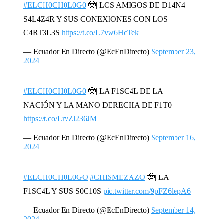
#ELCH0CH0L0G0
🤠| LOS AMIGOS DE D14N4
S4L4Z4R Y SUS CONEXIONES CON LOS
C4RT3L3S
https://t.co/L7vw6HcTek
— Ecuador En Directo (@EcEnDirecto)
September 23,
2024
#ELCH0CH0L0G0
🤠| LA F1SC4L DE LA
NACIÓN Y LA MANO DERECHA DE F1T0
https://t.co/LrvZl236JM
— Ecuador En Directo (@EcEnDirecto)
September 16,
2024
#ELCH0CH0L0GO
#CHISMEZAZO
🤠| LA
F1SC4L Y SUS S0C10S
pic.twitter.com/9pFZ6lepA6
— Ecuador En Directo (@EcEnDirecto)
September 14,
2024