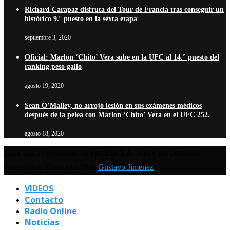
Richard Carapaz disfruta del Tour de Francia tras conseguir un
histórico 9.º puesto en la sexta etapa
septiembre 3, 2020
Oficial: Marlon ‘Chito’ Vera sube en la UFC al 14.° puesto del
ranking peso gallo
agosto 19, 2020
Sean O’Malley, no arrojó lesión en sus exámenes médicos
después de la pelea con Marlon ‘Chito’ Vera en el UFC 252.
agosto 18, 2020
2021-2025 / Propiedad de Profilms S.A. Todos los Derechos
Reservados. Diseñador Web
Gustavo Jimenez
VIDEOS
Contacto
Radio Online
Noticias