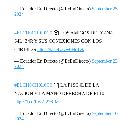
— Ecuador En Directo (@EcEnDirecto)
September 25,
2024
#ELCH0CH0L0G0
🤠| LOS AMIGOS DE D14N4
S4L4Z4R Y SUS CONEXIONES CON LOS
C4RT3L3S
https://t.co/L7vw6HcTek
— Ecuador En Directo (@EcEnDirecto)
September 23,
2024
#ELCH0CH0L0G0
🤠| LA F1SC4L DE LA
NACIÓN Y LA MANO DERECHA DE F1T0
https://t.co/LrvZl236JM
— Ecuador En Directo (@EcEnDirecto)
September 16,
2024