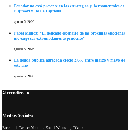
Ecuador no está presente en las estrategias gubernamentales de
Fujimori y De La Espriella
agosto 6, 2026
Pabel Muñoz: “El delicado escenario de las próximas elecciones
me exige ser extremadamente prudente”
agosto 6, 2026
La deuda pública agregada creció 2,6% entre marzo y mayo de
este año
agosto 6, 2026
@ecendirecto
Medios Sociales
Facebook
Twitter
Youtube
Email
Whatsapp
Tiktok