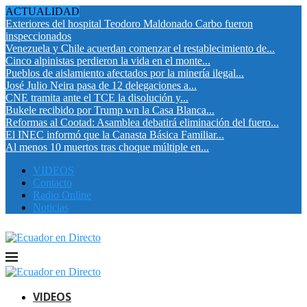
ACTUALIDAD
Exteriores del hospital Teodoro Maldonado Carbo fueron
inspeccionados
Venezuela y Chile acuerdan comenzar el restablecimiento de...
Cinco alpinistas perdieron la vida en el monte...
Pueblos de aislamiento afectados por la minería ilegal...
José Julio Neira pasa de 12 delegaciones a...
CNE tramita ante el TCE la disolución y...
Bukele recibido por Trump wn la Casa Blanca...
Reformas al Cootad: Asamblea debatirá eliminación del fuero...
El INEC informó que la Canasta Básica Familiar...
Al menos 10 muertos tras choque múltiple en...
VIDEOS
Contacto
Radio Online
Noticias
VIDEOS