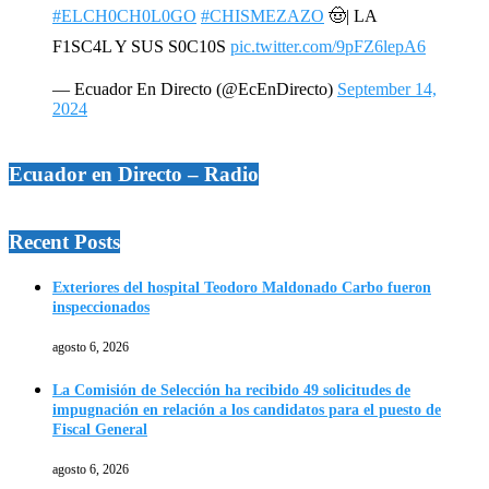
#ELCH0CH0L0GO
#CHISMEZAZO
🤠| LA
F1SC4L Y SUS S0C10S
pic.twitter.com/9pFZ6lepA6
— Ecuador En Directo (@EcEnDirecto)
September 14,
2024
Ecuador en Directo – Radio
Recent Posts
Exteriores del hospital Teodoro Maldonado Carbo fueron
inspeccionados
agosto 6, 2026
La Comisión de Selección ha recibido 49 solicitudes de
impugnación en relación a los candidatos para el puesto de
Fiscal General
agosto 6, 2026