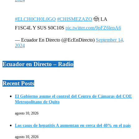
#ELCH0CH0L0GO
#CHISMEZAZO
🤠| LA
F1SC4L Y SUS S0C10S
pic.twitter.com/9pFZ6lepA6
— Ecuador En Directo (@EcEnDirecto)
September 14,
2024
Ecuador en Directo – Radio
Recent Posts
El Gobierno asume el control del Centro de Cámaras del COE
Metropolitano de Quito
agosto 10, 2026
Los casos de hepatitis A aumentan en cerca del 40% en el país
agosto 10, 2026