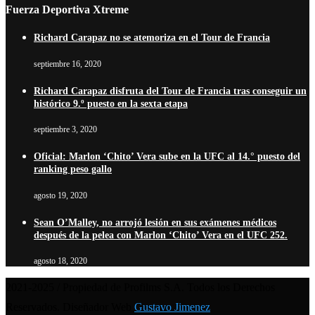
Fuerza Deportiva Xtreme
Richard Carapaz no se atemoriza en el Tour de Francia
septiembre 16, 2020
Richard Carapaz disfruta del Tour de Francia tras conseguir un
histórico 9.º puesto en la sexta etapa
septiembre 3, 2020
Oficial: Marlon ‘Chito’ Vera sube en la UFC al 14.° puesto del
ranking peso gallo
agosto 19, 2020
Sean O’Malley, no arrojó lesión en sus exámenes médicos
después de la pelea con Marlon ‘Chito’ Vera en el UFC 252.
agosto 18, 2020
2021-2025 / Propiedad de Profilms S.A. Todos los Derechos
Reservados. Diseñador Web
Gustavo Jimenez