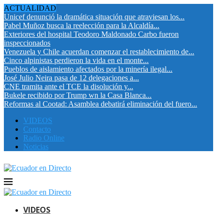
ACTUALIDAD
Unicef denunció la dramática situación que atraviesan los...
Pabel Muñoz busca la reelección para la Alcaldía...
Exteriores del hospital Teodoro Maldonado Carbo fueron
inspeccionados
Venezuela y Chile acuerdan comenzar el restablecimiento de...
Cinco alpinistas perdieron la vida en el monte...
Pueblos de aislamiento afectados por la minería ilegal...
José Julio Neira pasa de 12 delegaciones a...
CNE tramita ante el TCE la disolución y...
Bukele recibido por Trump wn la Casa Blanca...
Reformas al Cootad: Asamblea debatirá eliminación del fuero...
VIDEOS
Contacto
Radio Online
Noticias
VIDEOS