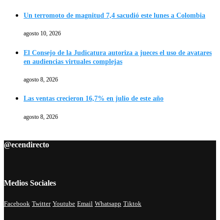
Un terromoto de magnitud 7,4 sacudió este lunes a Colombia
agosto 10, 2026
El Consejo de la Judicatura autoriza a jueces el uso de avatares
en audiencias virtuales complejas
agosto 8, 2026
Las ventas crecieron 16,7% en julio de este año
agosto 8, 2026
@ecendirecto
Medios Sociales
Facebook
Twitter
Youtube
Email
Whatsapp
Tiktok