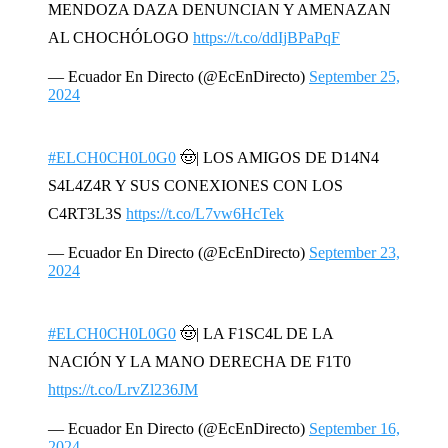
MENDOZA DAZA DENUNCIAN Y AMENAZAN
AL CHOCHÓLOGO
https://t.co/ddIjBPaPqF
— Ecuador En Directo (@EcEnDirecto)
September 25,
2024
#ELCH0CH0L0G0
🤠| LOS AMIGOS DE D14N4
S4L4Z4R Y SUS CONEXIONES CON LOS
C4RT3L3S
https://t.co/L7vw6HcTek
— Ecuador En Directo (@EcEnDirecto)
September 23,
2024
#ELCH0CH0L0G0
🤠| LA F1SC4L DE LA
NACIÓN Y LA MANO DERECHA DE F1T0
https://t.co/LrvZl236JM
— Ecuador En Directo (@EcEnDirecto)
September 16,
2024