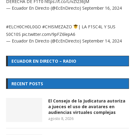
DERECHA DE F1T0
https://t.co/LrvZl236JM
— Ecuador En Directo (@EcEnDirecto)
September 16, 2024
#ELCH0CH0L0GO
#CHISMEZAZO
| LA F1SC4L Y SUS
S0C10S
pic.twitter.com/9pFZ6lepA6
— Ecuador En Directo (@EcEnDirecto)
September 14, 2024
ECUADOR EN DIRECTO – RADIO
RECENT POSTS
El Consejo de la Judicatura autoriza
a jueces el uso de avatares en
audiencias virtuales complejas
agosto 8, 2026